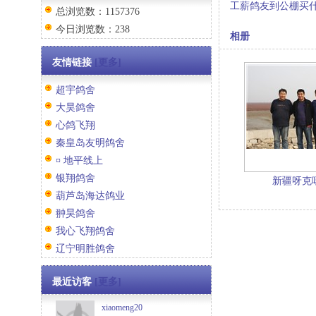
工薪鸽友到公棚买
总浏览数：1157376
今日浏览数：238
相册
友情链接
[更多]
超宇鸽舍
大昊鸽舍
心鸽飞翔
秦皇岛友明鸽舍
¤ 地平线上
银翔鸽舍
新疆呀克
葫芦岛海达鸽业
翀昊鸽舍
我心飞翔鸽舍
辽宁明胜鸽舍
最近访客
[更多]
xiaomeng20