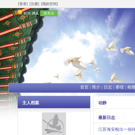
[登录]
[注册]
[我的空间]
粉丝
20人
加关注
首页
|
简介
|
日志
|
赛绩
|
相
主人档案
动静
最新日志
江苏海安检出一份H