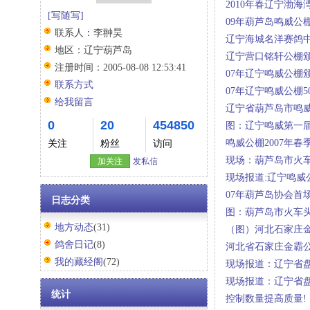
2010年春辽宁渤海
[写随写]
09年葫芦岛鸣威公棚
联系人：
李翀昊
辽宁海城名洋赛鸽
地区：
辽宁葫芦岛
辽宁营口铭轩公棚颁
注册时间：
2005-08-08 12:53:41
07年辽宁鸣威公棚
联系方式
07年辽宁鸣威公棚
给我留言
辽宁省葫芦岛市鸣威
0
20
454850
图：辽宁鸣威第一
鸣威公棚2007年春
关注
粉丝
访问
现场：葫芦岛市火车
加关注
发私信
现场报道:辽宁鸣威
07年葫芦岛协会首场
日志分类
图：葫芦岛市火车头
地方动态
(31)
（图）河北石家庄
鸽舍日记
(8)
河北省石家庄金霸
我的藏经阁
(72)
现场报道：辽宁省
现场报道：辽宁省盘
统计
控制数量提高质量!