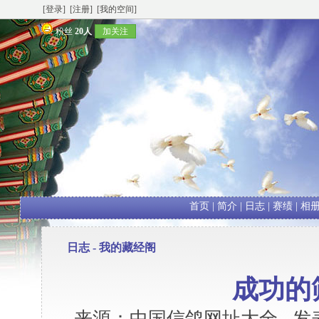
[登录]
[注册]
[我的空间]
粉丝
20人
加关注
首页
|
简介
|
日志
|
赛绩
|
相
日志 -
我的藏经阁
成功的
来源：中国信鸽网址大全 发表时间：