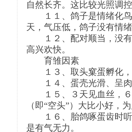
自然长齐。这比较光照调
１１、鸽子是情绪化鸟类
天，气压低，鸽子没有情
１２、配对顺当，没有强
高兴欢快。
育雏因素
１３、取头窠蛋孵化，
１４、蛋壳光滑、呈肉色
１５、３天见血丝，６天
（即“空头”）大比小好，
１６、胎鸽啄蛋齿时听起
是有气无力。