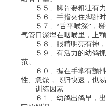
５５、脚骨要粗壮有力。
５６、手指夹住脚趾时
５７、“舌平喉深”，掰
气管口深埋在咽喉里，上
５８、眼睛明亮有神，
５９、有活力的幼鸽抓在
范。
６０、握在手掌有颤抖的
性、急燥，飞归快速，也
训练因素
６１、幼鸽出鸽早，出壳