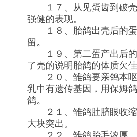
１７、从见蛋齿到破壳脱
强健的表现。
１８、胎鸽出壳后的蛋膛
留。
１９、第二蛋产出后的第
了壳的说明胎鸽的体质欠
２０、雏鸽要亲鸽本呕，
乳中有遗传基因，用保姆
鸽。
２１、雏鸽肚脐眼收缩要
大块突出。
２２、雏鸽胎毛浓厚、