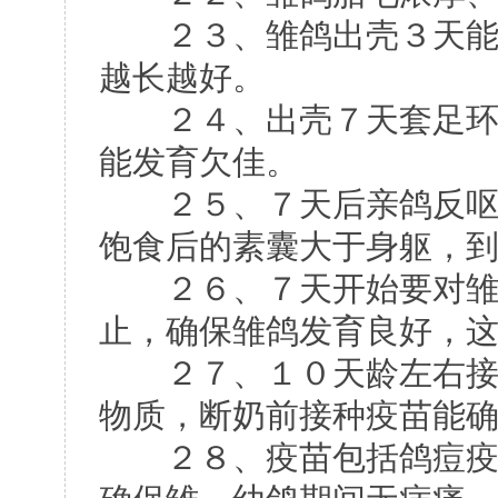
２３、雏鸽出壳３天能身
越长越好。
２４、出壳７天套足环时
能发育欠佳。
２５、７天后亲鸽反呕原
饱食后的素囊大于身躯，
２６、７天开始要对雏鸽
止，确保雏鸽发育良好，
２７、１０天龄左右接种
物质，断奶前接种疫苗能
２８、疫苗包括鸽痘疫苗