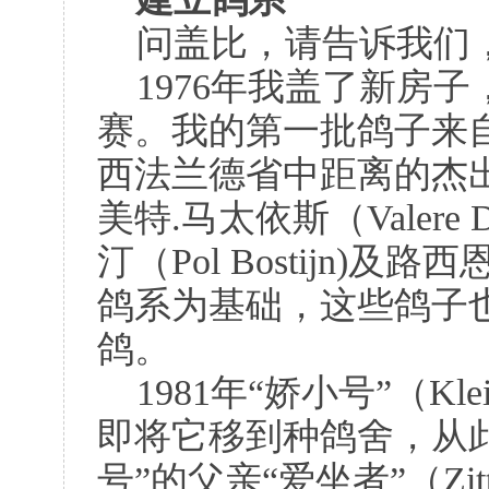
问盖比，请告诉我们
1976年我盖了新房
赛。我的第一批鸽子来自父
西法兰德省中距离的杰
美特.马太依斯（Valere Des
汀（Pol Bost
i
jn)及路西恩.
鸽系为基础，这些鸽子
鸽。
1981年“娇小号”（Klei
即将它移到种鸽舍，从
号”的父亲“爱坐者”（Zitte