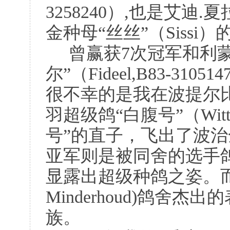
3258240）,也是艾迪.夏拉肯
金种母“丝丝”（Sissi
曾赢获7次冠军和利
尔”（Fideel,B83-3
很不幸的是我在波提尔
羽超级鸽“白腹号”（Witten
号”的直子，飞出了波治
亚军则是被同舍的选手鸽
显露出超级种鸽之姿。而
Minderhoud)鸽舍
族。