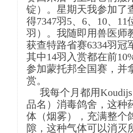
锭）。星期天我参加了查特路
得7347羽5、6、10、1
羽）。我随即用兽医师
获查特路省赛6334羽冠
其中14羽入赏都在前1
参加蒙托邦全国赛，并拿
赏。
我每个月都用Koudijs D
品名）消毒鸽舍，这种
体（烟雾），充满整个
隙，这种气体可以消灭