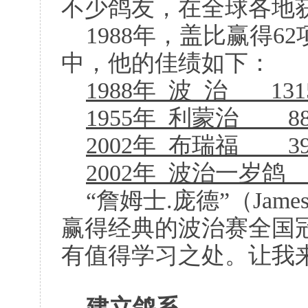
不少鸽友，在全球各地
1988年，盖比赢得
中，他的佳绩如下：
1988年
波
治
13
1955年
利蒙治
8
2002年
布瑞福
3
2002年
波治一岁鸽
“詹姆士.庞德”（James 
赢得经典的波治赛全国
有值得学习之处。让我
建立鸽系