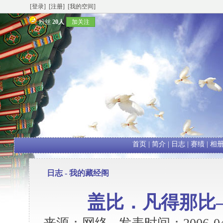
[登录]
[注册]
[我的空间]
粉丝
20人
加关注
首页
|
简介
|
日志
|
赛绩
|
相
日志 -
我的藏经阁
盖比．凡得那比