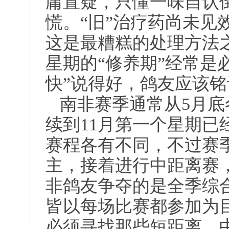
庸置疑，只懂一味自认
慌。“旧”治疗药尚未见
这是最糟糕的处理方法
星期的“修养期”经常是
快”说得好，鸽友应该
南非赛季通常从
5
月底
续到
11
月第一个星期已
赛程各有不同，不过赛
主，接着进行中距离赛
非鸽友争夺的是全季综
皆以每场比赛都参加为
必须寻找那些短距离、