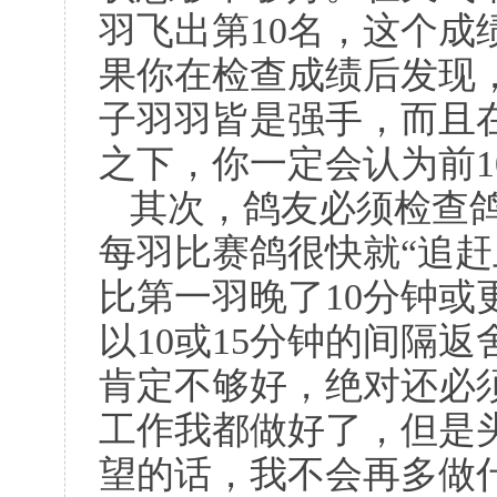
羽飞出第
10
名，这个成
果你在检查成绩后发现
子羽羽皆是强手，而且
之下，你一定会认为前
1
其次，鸽友必须检查鸽
每羽比赛鸽很快就“追赶
比第一羽晚了
10
分钟或
以
10
或
15
分钟的间隔返
肯定不够好，绝对还必
工作我都做好了，但是
望的话，我不会再多做