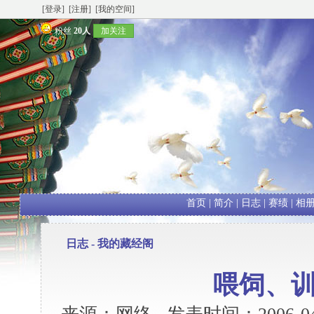
[登录]
[注册]
[我的空间]
粉丝
20人
加关注
首页
|
简介
|
日志
|
赛绩
|
相
日志 -
我的藏经阁
喂饲、