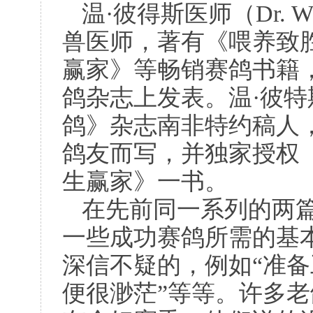
温·彼得斯医师（
Dr. W
兽医师，著有《喂养致
赢家》等畅销赛鸽书籍
鸽杂志上发表。温·彼
鸽》杂志南非特约稿人
鸽友而写，并独家授权
生赢家》一书。
在先前同一系列的两
一些成功赛鸽所需的基
深信不疑的，例如“准
便很渺茫”等等。许多