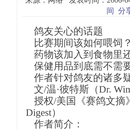
来源：网络 发表时间：2006-04-1
间
分
鸽友关心的话题
比赛期间该如何喂饲
药物该加入到食物里
保健用品到底需不需
作者针对鸽友的诸多
文
/
温·彼特斯（
Dr. Wim
授权
/
美国《赛鸽文摘
Digest
）
作者简介：