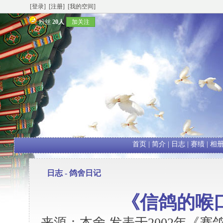
[登录]
[注册]
[我的空间]
粉丝
20人
加关注
首页
|
简介
|
日志
|
赛绩
|
相
日志 -
鸽舍日记
《信鸽的喉
来源：本舍 发表于2002年《赛