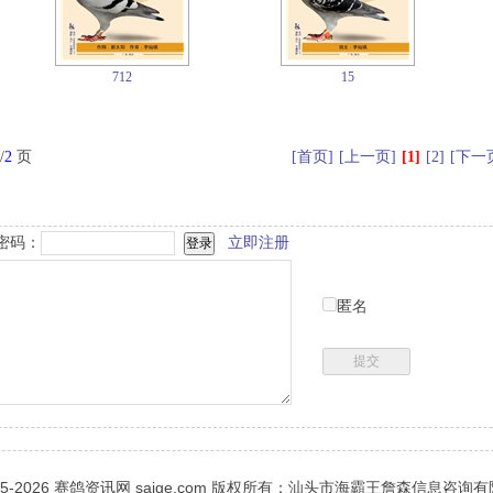
712
15
/
2
页
[首页]
[上一页]
[1]
[2]
[下一
密码：
立即注册
匿名
05-2026
赛鸽资讯网
saige.com 版权所有：汕头市海霸王詹森信息咨询