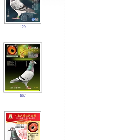
120
667