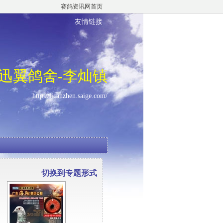
赛鸽资讯网首页
友情链接
迅翼鸽舍-李灿镇
http://licanzhen.saige.com/
切换到专题形式