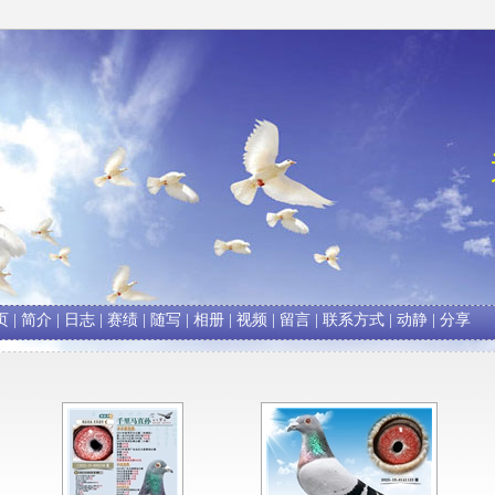
页
|
简介
|
日志
|
赛绩
|
随写
|
相册
|
视频
|
留言
|
联系方式
|
动静
|
分享