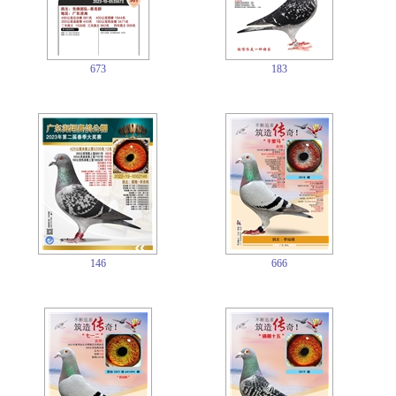
673
183
146
666