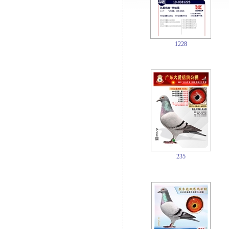
1228
235