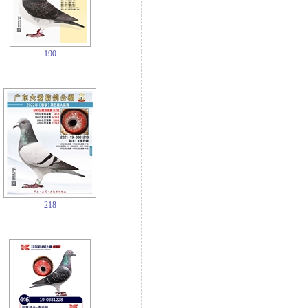
190
218