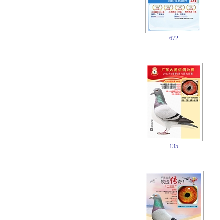
672
135