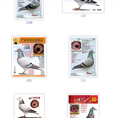
123
2188
035
111