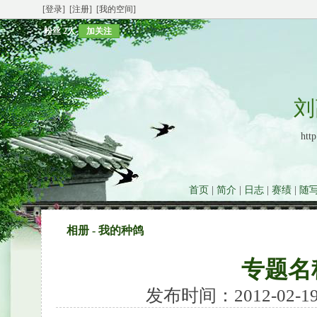
[登录]
[注册]
[我的空间]
粉丝
2人
加关注
刘
http
首页
|
简介
|
日志
|
赛绩
|
随
相册 - 我的种鸽
专题名
发布时间：2012-02-19