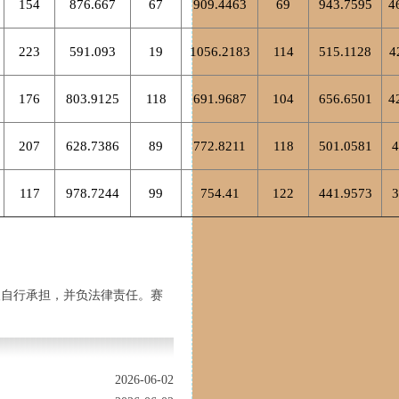
154
876.667
67
909.4463
69
943.7595
4
223
591.093
19
1056.2183
114
515.1128
4
176
803.9125
118
691.9687
104
656.6501
4
207
628.7386
89
772.8211
118
501.0581
4
117
978.7244
99
754.41
122
441.9573
3
人自行承担，并负法律责任。赛
2026-06-02