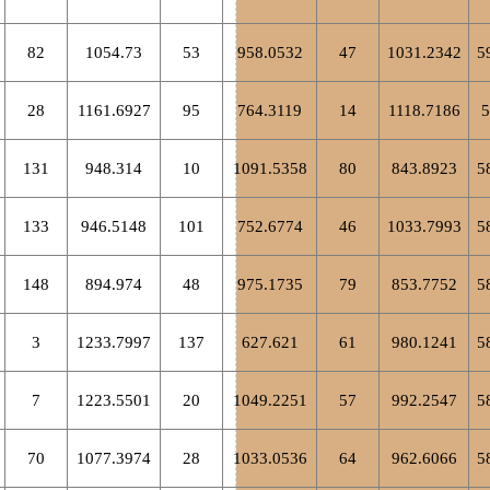
82
1054.73
53
958.0532
47
1031.2342
5
28
1161.6927
95
764.3119
14
1118.7186
5
131
948.314
10
1091.5358
80
843.8923
5
133
946.5148
101
752.6774
46
1033.7993
5
148
894.974
48
975.1735
79
853.7752
5
3
1233.7997
137
627.621
61
980.1241
5
7
1223.5501
20
1049.2251
57
992.2547
5
70
1077.3974
28
1033.0536
64
962.6066
5