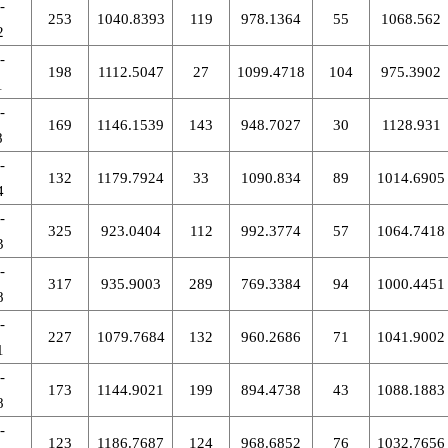
-
253
1040.8393
119
978.1364
55
1068.562
2
-
198
1112.5047
27
1099.4718
104
975.3902
1
-
169
1146.1539
143
948.7027
30
1128.931
8
-
132
1179.7924
33
1090.834
89
1014.6905
4
-
325
923.0404
112
992.3774
57
1064.7418
3
-
317
935.9003
289
769.3384
94
1000.4451
8
-
227
1079.7684
132
960.2686
71
1041.9002
1
-
173
1144.9021
199
894.4738
43
1088.1883
8
-
123
1186.7687
124
968.6852
76
1032.7656