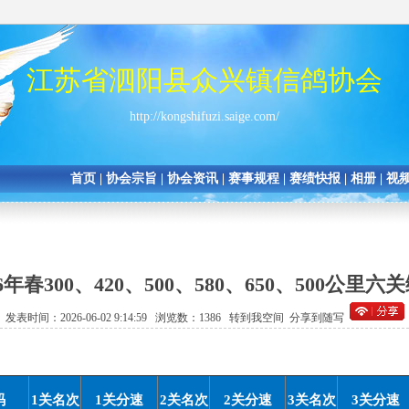
江苏省泗阳县众兴镇信鸽协会
http://kongshifuzi.saige.com/
首页
|
协会宗旨
|
协会资讯
|
赛事规程
|
赛绩快报
|
相册
|
视
年春300、420、500、580、650、500公
发表时间：2026-06-02 9:14:59 浏览数：1386
转到我空间
分享到随写
码
1
关名次
1
关分速
2
关名次
2
关分速
3
关名次
3
关分速