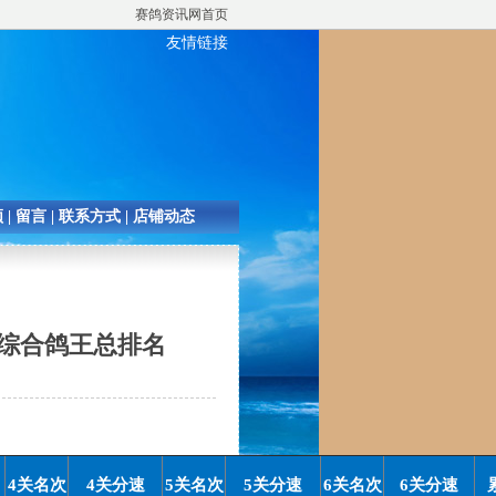
赛鸽资讯网首页
友情链接
频
|
留言
|
联系方式
|
店铺动态
里六关综合鸽王总排名
4
关名次
4
关分速
5
关名次
5
关分速
6
关名次
6
关分速