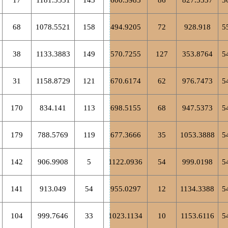
17
1181.5551
143
600.5985
86
827.5537
5
68
1078.5521
158
494.9205
72
928.918
5
38
1133.3883
149
570.7255
127
353.8764
5
31
1158.8729
121
670.6174
62
976.7473
5
170
834.141
113
698.5155
68
947.5373
5
179
788.5769
119
677.3666
35
1053.3888
5
142
906.9908
5
1122.0936
54
999.0198
5
141
913.049
54
955.0297
12
1134.3388
5
104
999.7646
33
1023.1134
10
1153.6116
5