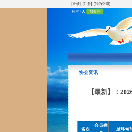
[登录]
[注册]
[我的空间]
粉丝
4人
加关注
协会资讯
【最新】：2026
会员姓
名次
足环号