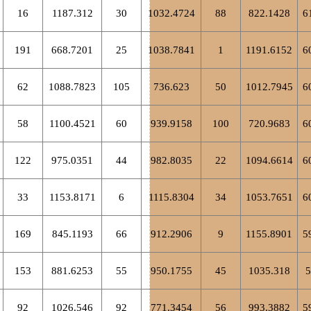
16
1187.312
30
1032.4724
88
822.1428
6
191
668.7201
25
1038.7841
1
1191.6152
6
62
1088.7823
105
736.623
50
1012.7945
6
58
1100.4521
60
939.9158
100
720.9683
6
122
975.0351
44
982.8035
22
1094.6614
6
33
1153.8171
6
1115.8304
34
1053.7651
6
169
845.1193
66
912.2906
9
1155.8901
5
153
881.6253
55
950.1755
45
1035.318
5
92
1026.546
92
771.3454
56
993.3882
5