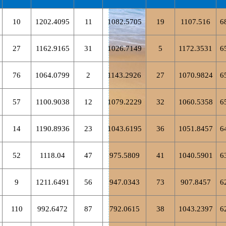
10
1202.4095
11
1082.5705
19
1107.516
6
27
1162.9165
31
1026.7149
5
1172.3531
6
76
1064.0799
2
1143.2926
27
1070.9824
6
57
1100.9038
12
1079.2229
32
1060.5358
6
14
1190.8936
23
1043.6195
36
1051.8457
6
52
1118.04
47
975.5809
41
1040.5901
6
9
1211.6491
56
947.0343
73
907.8457
6
110
992.6472
87
792.0615
38
1043.2397
6