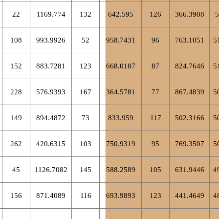
22
1169.774
132
642.595
126
366.3908
5
108
993.9926
52
958.7431
96
763.1051
5
152
883.7281
123
668.0187
87
824.7646
5
228
576.9393
167
364.5781
77
867.4839
5
149
894.4872
73
833.959
117
502.3166
5
262
420.6315
103
750.9319
95
769.3507
5
45
1126.7082
145
588.2589
105
631.9446
4
156
871.4089
116
693.9893
123
441.4649
4