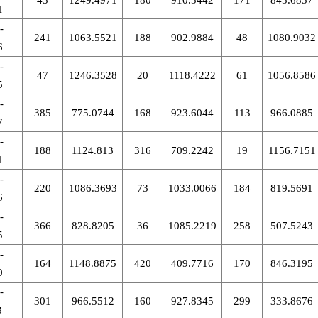
43
1249.4971
180
910.5442
171
845.6857
1
-
241
1063.5521
188
902.9884
48
1080.9032
6
-
47
1246.3528
20
1118.4222
61
1056.8586
5
-
385
775.0744
168
923.6044
113
966.0885
7
-
188
1124.813
316
709.2242
19
1156.7151
1
-
220
1086.3693
73
1033.0066
184
819.5691
6
-
366
828.8205
36
1085.2219
258
507.5243
5
-
164
1148.8875
420
409.7716
170
846.3195
0
-
301
966.5512
160
927.8345
299
333.8676
3