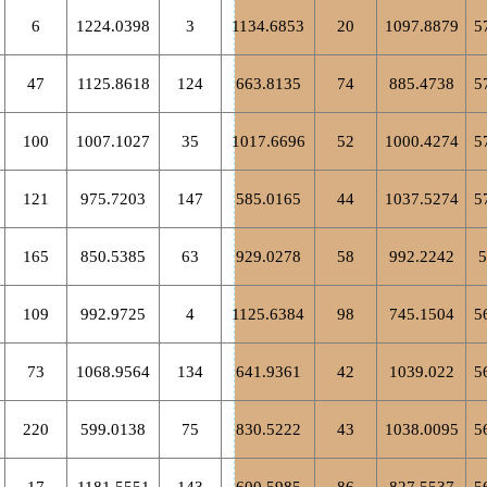
6
1224.0398
3
1134.6853
20
1097.8879
5
47
1125.8618
124
663.8135
74
885.4738
5
100
1007.1027
35
1017.6696
52
1000.4274
5
121
975.7203
147
585.0165
44
1037.5274
5
165
850.5385
63
929.0278
58
992.2242
5
109
992.9725
4
1125.6384
98
745.1504
5
73
1068.9564
134
641.9361
42
1039.022
5
220
599.0138
75
830.5222
43
1038.0095
5