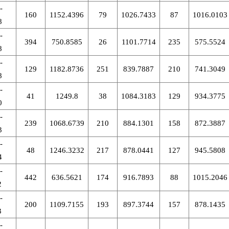
-
160
1152.4396
79
1026.7433
87
1016.0103
8
-
394
750.8585
26
1101.7714
235
575.5524
8
-
129
1182.8736
251
839.7887
210
741.3049
8
-
41
1249.8
38
1084.3183
129
934.3775
0
-
239
1068.6739
210
884.1301
158
872.3887
3
-
48
1246.3232
217
878.0441
127
945.5808
4
-
442
636.5621
174
916.7893
88
1015.2046
2
-
200
1109.7155
193
897.3744
157
878.1435
3
-