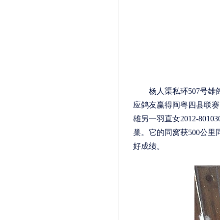
杨人渠私环507号雄鸽，
应鸽友赢得闽粤四县联赛5
雄另一羽直女2012-80
巢。它的同窝获500公里
好成绩。