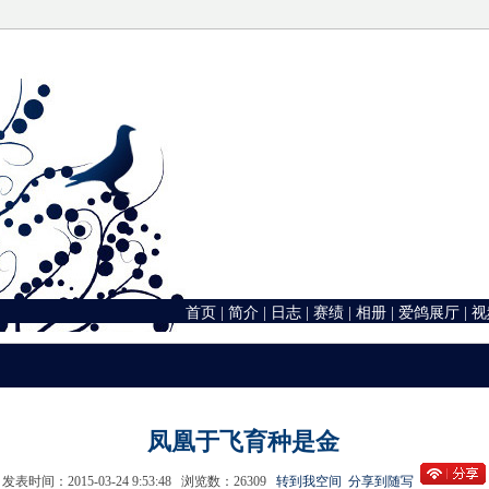
首页
|
简介
|
日志
|
赛绩
|
相册
|
爱鸽展厅
|
视
凤凰于飞育种是金
发表时间：2015-03-24 9:53:48 浏览数：26309
转到我空间
分享到随写