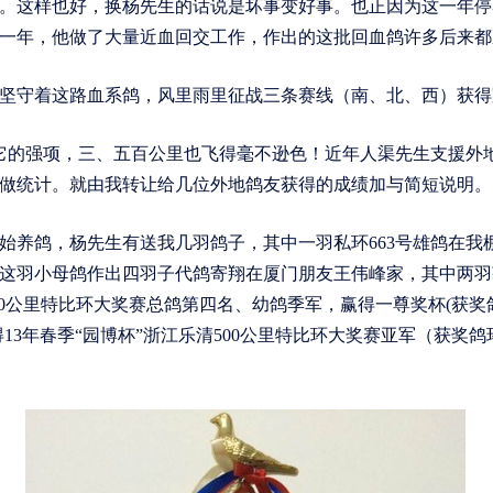
。这样也好，换杨先生的话说是坏事变好事。也正因为这一年停
一年，他做了大量近血回交工作，作出的这批回血鸽许多后来都
守着这路血系鸽，风里雨里征战三条赛线（南、北、西）获得
它的强项，三、五百公里也飞得毫不逊色！近年人渠先生支援外
做统计。就由我转让给几位外地鸽友获得的成绩加与简短说明。
养鸽，杨先生有送我几羽鸽子，其中一羽私环663号雄鸽在我
这羽小母鸽作出四羽子代鸽寄翔在厦门朋友王伟峰家，其中两羽
00公里特比环大奖赛总鸽第四名、幼鸽季军，赢得一尊奖杯(获奖鸽环号
3年春季“园博杯”浙江乐清500公里特比环大奖赛亚军（获奖鸽环号：