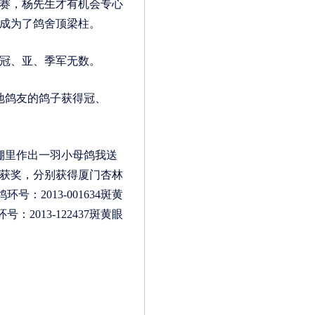
赛，杨先生才有机会专心
成为了鸽舍顶梁柱。
冠、亚、季军无数。
地鸽友的鸽子获得冠、
棚里作出一羽小母鸽我送
获奖，分别获得厦门杏林
：2013-001634斑黄
2013-122437斑黄眼