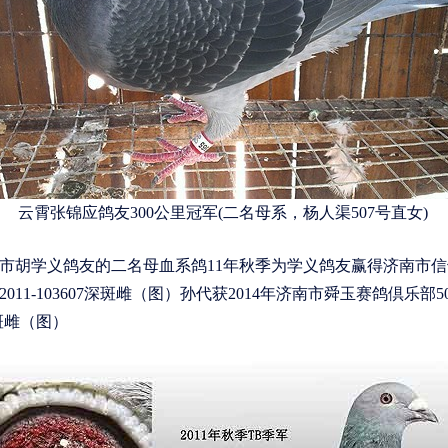
云霄张锦应鸽友300公里冠军(二名母系，杨人渠507号直女)
学义鸽友的二名母血系鸽11年秋季为学义鸽友赢得济南市信鸽协
11-103607深斑雌（图）孙代获2014年济南市舜玉赛鸽倶乐部
7斑雌（图）