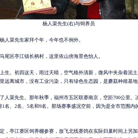
杨人渠先生(右)与饲养员
人渠先生家拜个年，今年也不例外。
尾区亭江镇长柄村，这里依山傍海景色怡人。
生。初四这天，雨过天晴，空气格外清新，微风中夹杂着泥土
里远离城市，没有工业污染，只有绿色生态园，是蘑菇种殖基地
了人渠先生。那年秋季，福州市五区联赛南京，空距700公里。
得1名、2名、5名和9名。那场赛事盛况空前，因为是全市范围内
定，亭江赛区饲养棚参赛，放飞北线赛鸽在实际归巢时间上另加4