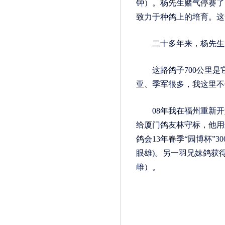
钟）。杨先生赌气停赛了
致力于种鸽上的培育。这
二十多年来，杨先生坚
这路鸽子700公里是
亚、季军很多，我这里不
08年我在福州重新开始
给厦门鸽友林守标，他用
鸽会13年春季“园博杯”3
眼雄)。另一羽兄妹鸽获得1
雌）。