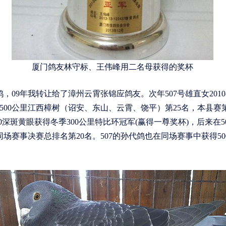
厦门鸽友林守标、王伟峰用二名母获得的奖杯
09年我转让给了漳州云霄张锦应鸽友。次年507号雄直女2010-1
00公里江西樟树（诏安、东山、云霄、饶平）第25名，本县赛第1
1030深斑黄眼获得冬季300公里特比环冠军(赢得一尊奖杯)，后来
同场赛事决赛总排名第20名。507的孙代鸽也在同场赛事中获得5