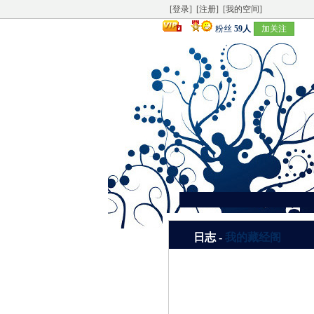
[登录]
[注册]
[我的空间]
粉丝
59人
加关注
日志 -
我的藏经阁