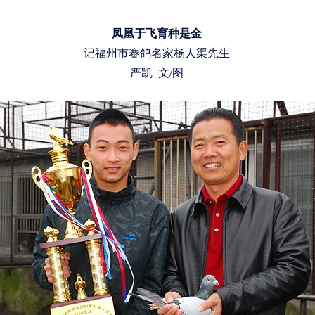
凤凰于飞育种是金
记福州市赛鸽名家杨人渠先生
严凯 文/图