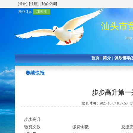
[登录]
[注册]
[我的空间]
粉丝
3人
加关注
汕头市
http
首页
|
简介
|
俱乐部动
赛绩快报
步步高升第一关
发表时间：2025-10-07 8:37:5
步步高升
缴费次数
缴费羽数
总缴费