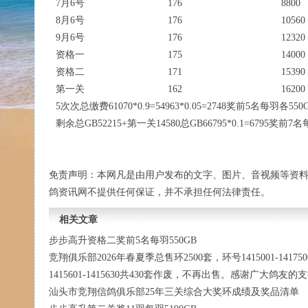
7月6号
176
8800
8月6号
176
10560
9月6号
176
12320
资格一
175
14000
资格二
171
15390
第一关
162
16200
5次次总缴费61070*0.9=54963*0.05=2748奖前5名每羽各550
剩余总GB52215+第一关14580总GB66795*0.1=6795奖前7
免责声明：本网凡是由用户发布的文字、图片、音视频等资
鸽资讯网不提供任何保证，并不承担任何法律责任。
相关文章
步步高升资格二奖前5名每羽550GB
竞翔俱乐部2026年春夏季总售环2500套，环号1415001-141750
1415601-1415630共430套作废，不再出售。感谢广大鸽友
汕头市竞翔信鸽俱乐部25年三关综合大奖环成绩及奖品清单