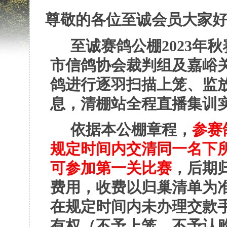
尊敬的各位
至诚会员大家
至诚赛鸽公
棚
2023年秋
市信鸽协会裁判组及嘉峪
鸽进行逐羽扫描上笼、监
息，清棚站全程直播集训
依据本公棚章程，
参赛
规定时间内交清同一名下
可参加第一关比赛
，后期
费用，收费以归巢清单为
在规定时间内未办理交款
有权（不予上笼、不予认