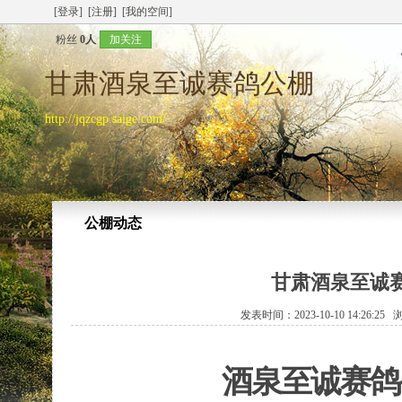
[登录]
[注册]
[我的空间]
粉丝
0人
加关注
甘肃酒泉至诚赛鸽公棚
http://jqzcgp.saige.com/
公棚动态
甘肃酒泉至诚
发表时间：2023-10-10 14:26:2
酒泉
至诚
赛鸽