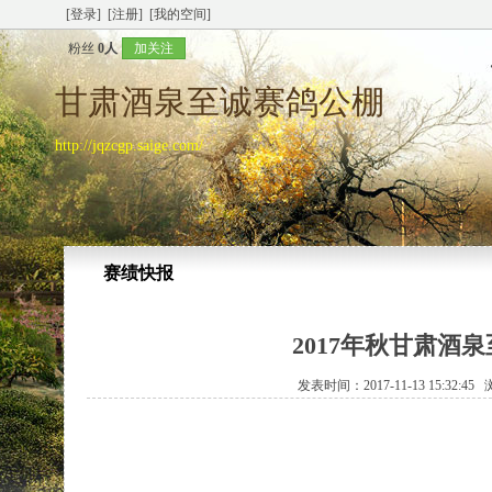
[登录]
[注册]
[我的空间]
粉丝
0人
加关注
甘肃酒泉至诚赛鸽公棚
http://jqzcgp.saige.com/
赛绩快报
2017年秋甘肃酒泉
发表时间：2017-11-13 15:32:4