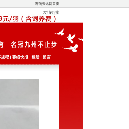
赛鸽资讯网首页
友情链接
事规程
|
赛绩快报
|
相册
|
留言