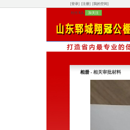
[登录]
[注册]
[我的空间]
粉丝
8人
加关注
相册 -
相关审批材料