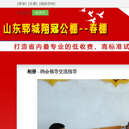
[登录]
[注册]
[我的空间]
粉丝
8人
加关注
相册 -
鸽会领导交流指导