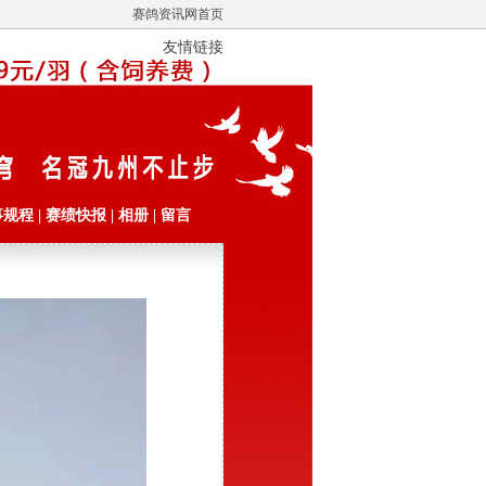
赛鸽资讯网首页
友情链接
事规程
|
赛绩快报
|
相册
|
留言