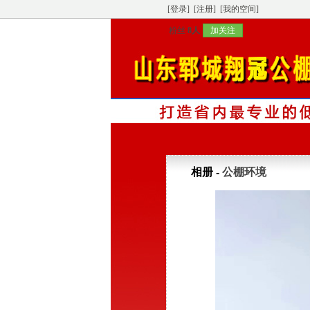
[登录]
[注册]
[我的空间]
粉丝
8人
加关注
相册 -
公棚环境