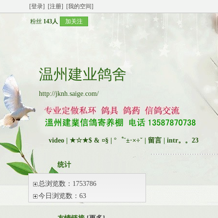
[登录]
[注册]
[我的空间]
粉丝
143人
加关注
温州建业鸽舍
http://jknh.saige.com/
video
|
★☆★$ & ¤§ | °゜¨±·×÷ˇ
|
留言
|
intr。。23
统计
总浏览数：1753786
今日浏览数：63