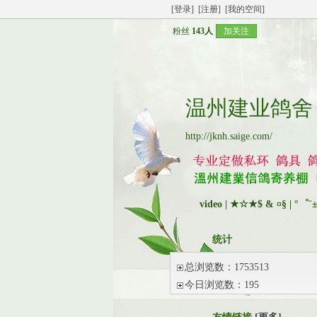
[登录]
[注册]
[我的空间]
粉丝
143人
加关注
温州建业鸽舍
http://jknh.saige.com/
video
|
★☆★$ & ¤§ | °゜¨±
统计
总浏览数：1753513
今日浏览数：195