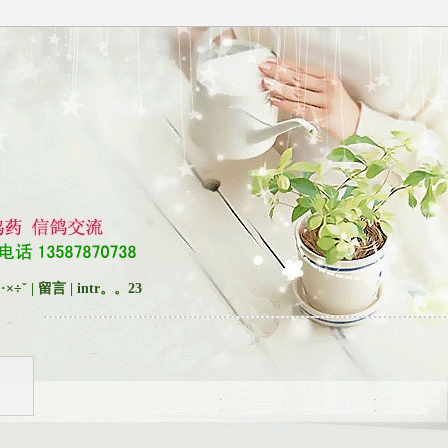
·×÷ˇ
|
留言
|
intr。。23