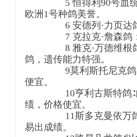
5 恒得利90号血统
欧洲1号种鸽美誉。
6 安德列·力页达鸽
7 克拉克·詹森鸽：
8 雅克·万德维根鸽
鸽，遗传能力特强。
9莫利斯托尼克鸽∶杂
便宜。
10亨利古斯特鸽∶自
绩，价格使宜。
11斯多克曼依万鸽∶
易出成绩。