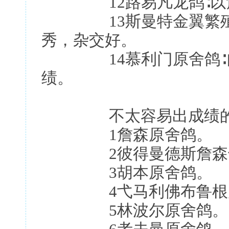
12路易凡龙鸽∶以詹
13斯曼特金翼繁殖中
秀，杂交好。
14慕利门原舍鸽∶自
绩。
不太容易出成绩的
1詹森原舍鸽。
2彼得曼德斯詹森
3胡本原舍鸽。
4弋马利佛布鲁根原
5林波尔原舍鸽。