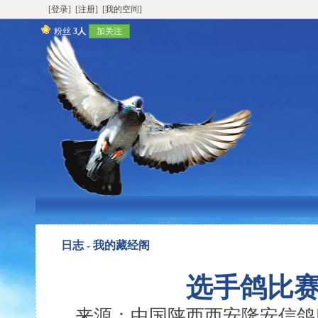
[登录]
[注册]
[我的空间]
粉丝
3人
加关注
日志 -
我的藏经阁
选手鸽比
来源：中国陕西西安隆安信鸽服务