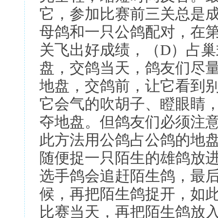
它，参加比赛前三关总是
母鸽和一只公鸽配对，在
关飞出好成绩，（D）占
盘，交鸽当天，鸽友们尽
地盘，交鸽前，让它看到
它会气的吹胡子、瞪眼睛
夺地盘。但鸽友们必须注
此方法用公鸽占公鸽的地
随便捉一只陌生的雄鸽放
选手鸽会追赶陌生鸽，最
候，再把陌生鸽捉开，如
比赛当天，再把陌生鸽放