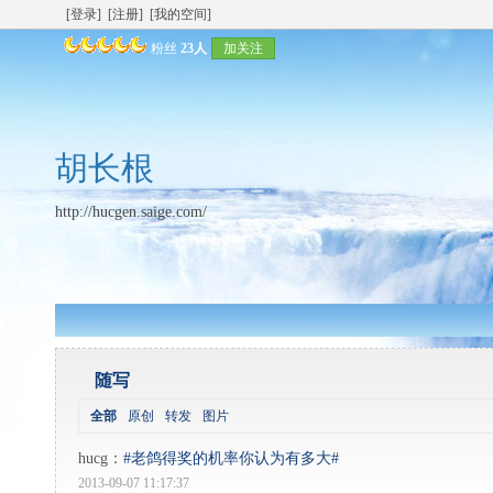
[登录]
[注册]
[我的空间]
粉丝
23人
加关注
胡长根
http://hucgen.saige.com/
随写
全部
原创
转发
图片
hucg
：
#老鸽得奖的机率你认为有多大#
2013-09-07 11:17:37