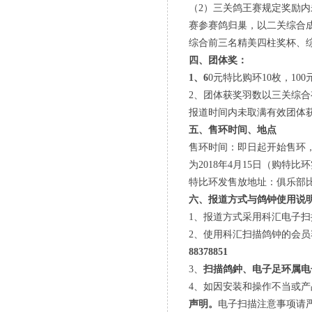
（
2）三关鸽王赛规定奖励
赛参赛鸽归巢，以二关综合
综合前三名精美四柱奖杯、
四
、团体奖：
1、6
0元特比购环10枚，10
2、
团体获奖羽数以三
关综合
报道时间内未取满有效团体
五
、售环时间、地点
售环时间：即日起开始售环，每周
为2018年4月15日（购特
特比环发售放地址：俱乐部
六、
报道方式
与鸽钟使用说
1、
报道方式采用科汇电子扫
2、
使用科汇扫描鸽钟的会员
88378851
3、
扫描鸽鈡
、电子足环
属电
4、
如因安装和操作不当或产
声明。
电子扫描注意事项请