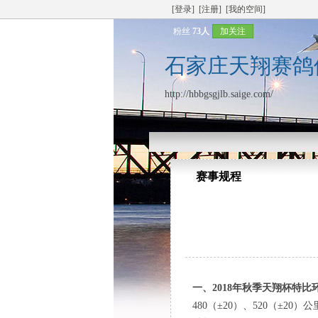
[登录]
[注册]
[我的空间]
粉丝
73人
加关注
石家庄天翔赛鸽
http://hbbgsgjlb.saige.com/
赛事规程
一、
201
8
年秋季
天翔杯
特比
480（±20）、520（±20
）公