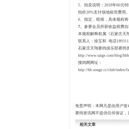
5
、拍卖说明：
2018年60
拍价20%支付场地租凭费用
6
、指定、暗插，具体规程将
7、
参赛
会员
所获收益税费自
本规程解释权属《石家庄天
联系人：徐宝和
电话
1893
石家庄天翔赛鸽俱乐部赛鸽
http://www.saige.com/blog/hbb
搜鸽网网址：
http://hb.souge.cc/club/index
2018年1
免责声明：本网凡是由用户发
赛鸽资讯网不提供任何保证，
相关文章