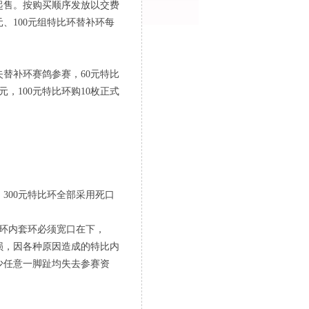
，5枚起售。按购买顺序发放以交费
、100元组特比环替补环每
失替补环赛鸽参赛，60元特比
元，100元特比环购10枚正式
元，300元特比环全部采用死口
比环内套环必须宽口在下，
损，因各种原因造成的特比内
少任意一脚趾均失去参赛资