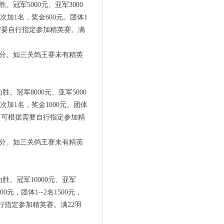
冠军5000元、亚军3000
取名次加1名，奖金600元。
团体
1
需要自行指定参加精英赛。满
分。如三关鸽王赛未有精英
胜。冠军8000元、亚军5000
取名次加1名，奖金1000元。
团体
码，可根据需要自行指定参加精
分。如三关鸽王赛未有精英
胜。冠军10000元、亚军
00元，团体1--2名1500元，
行指定参加精英赛。满22羽