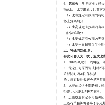
6、
第三关：
放飞标准：好天
辆返回，比赛顺延；比赛有
（
1）比赛规定有效期内有格
格上笼鸽均分；
（
2）比赛规定有效期内有
由获奖鸽均分；
（
3）比赛规定有效期内无
（
4）比赛当日日落后半小
五、特殊情况处理：
特比环赛人为干扰，造成比
1、2018
年
8月第一周将统一
2、无论任何原因造成特比
乐部随时增加防作弊措
施，所有特比参赛会员不得
3
、比赛前
10名全部验棚，
拒绝，否则取消获奖资格。
4、运输或遇其它不可预测
上级有关精神将赛事予以延