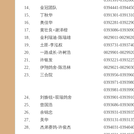
0391991-039200
14、
金冠团队
0394441-0394
15、
丁秋华
0391301-0391
16、
奥佳华
0392281-0392
17、
黄壮良+谢泽楷
0393086-0393
18、
金利瑞迪-陈瑞雄
0029011-0029
19、
土匪-李泓权
0393731-039
20、
一路成长-许树浩
0029901-0029
21、
许银发
0393221-0393
22、
伊翔鸽舍-陈浩林
0029021-0029
23、
三合院
0393956-039396
0393971-039398
0393981-0393
24、
刘焕锐+双瑞鸽舍
0393901-0393
25、
曾国浩
0393686-039369
26、
余锦忠
0393931-0393
27、
美华
0393131-039313
28、
杰弟赛鸽-许俊杰
0394031-0394