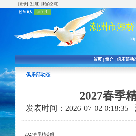
[登录]
[注册]
[我的空间]
粉丝
0人
加关注
潮州市湘桥
htt
首页
|
简介
|
俱乐部动
俱乐部动态
2027春
发表时间：2026-07-02 0:18:
2027春季精英组