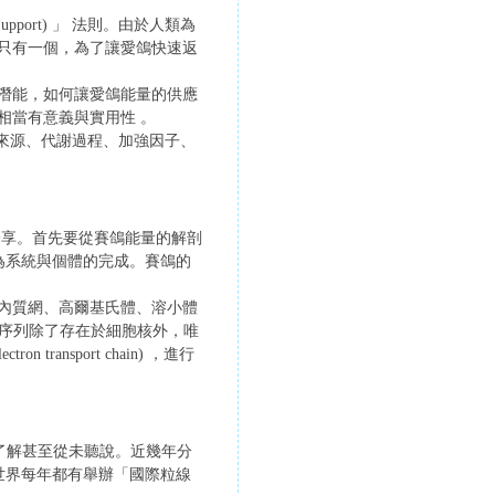
pport) 」 法則。由於人類為
只有一個，為了讓愛鴿快速返
潛能，如何讓愛鴿能量的供應
問就變得相當有意義與實用性 。
量來源、代謝過程、加強因子、
分享。首先要從賽鴿能量的解剖
為系統與個體的完成。賽鴿的
內質網、高爾基氏體、溶小體
基因序列除了存在於細胞核外，唯
nsport chain) ，進行
不了解甚至從未聽說。近幾年分
世界每年都有舉辦「國際粒線