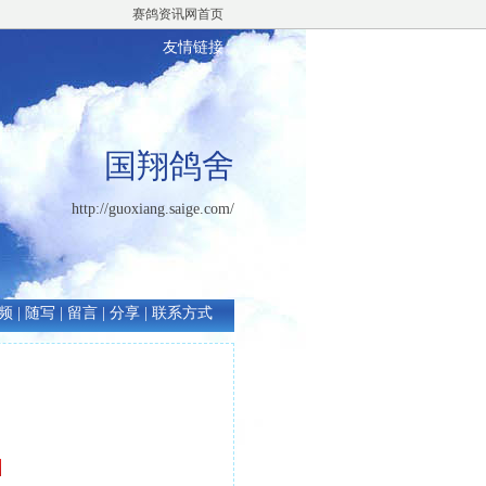
赛鸽资讯网首页
友情链接
国翔鸽舍
http://guoxiang.saige.com/
频
|
随写
|
留言
|
分享
|
联系方式