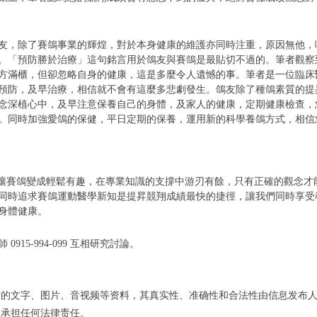
友，除了賽鴿事業的輝煌，對於本身健康的維護亦同時注重，原因無他，
。「預防勝於治療」這句銘言用於鴿友與賽鴿是最貼切不過的。筆者觀察
方滿櫃，但卻忽略自身的健康，這是多麼令人遺憾的事。筆者是一位臨床
預防，及早治療，相信就不會有這麼多悲劇發生。鴿友除了種鴿素質的提
念深植心中，及早注意保養自己的身體，及家人的健康，定期健康檢查，
。同時加強愛鴿的保健，平日定期的保養，運用新的科學養鴿方式，相信
 是讓賽鴿變成輕鬆有趣，在專業知識的支撐中游刃有餘，只有正確的觀念
同時追求賽鴿運動醫學新知是提昇競翔成績最快的捷徑，讓我們同時享受
身體健康。
915-994-099 互相研究討論。
布的文字、图片、音视频等资料，其真实性、准确性和合法性由信息发布
不承担任何法律责任。