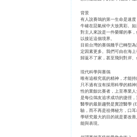
背景
有人說賽鴿的第一生命是速度
牛確在惡氣候中大放異彩。如
對主人來說是一件榮耀的事，
以接近這個境界。
目前台灣的賽鴿幾乎已轉型為
定因素更多。我們可由在海上
歸返不了家，甚至飛到對岸、
現代科學與賽鴿
唯有追根究底的精神，才能持
只不過有沒有採用科學的精神
性的業餘比賽者，上至專業人
是每位鴿友追求成功的捷徑，
醫學的最新趨勢是實證醫學 (Evi
驗，而不再是祖傳秘方，口耳
學研究最大的目的就是要改善
能與表現。