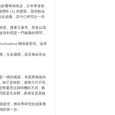
 對人的影響舉例來說，日本學者曾
腺嘌呤 (A) 的變異。那些較短
氧化損傷，其中已研究出一些
物質、微量元素等。而各位鴿
收與利用是一門複雜的學問，
ondria) 關係最密切。追求
應，生命週期，甚至壽命長短
是一體的兩面，有因果兩面的
，鴿子是鳥類，遺傳方式不同 ;
劑量用法與時機的不同 ; 雖
如同樣是生命體，兩者皆是真核
個道理，將科學研究的成果應
鴿的第一步。