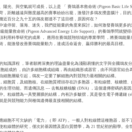
與空氣就可成長，以上是 「 賽鴿基本救命術 (Pigeon Basic Life Su
苛，距離越遠與難度越高的賽事紛紛出籠，激發許多鴿友攪盡腦汁，目的
幾近百分之九十五的鴿友都達不了這目標，原因何在 ?
中途停留、落海、迷失，我們從能量的角度來探討，如何激發賽鴿更多的
命術 (Pigeon Advanced Energy Life Support)」的養鴿學
項利用科學研究的成果 ， 應用在賽鴿競翔領域的專業學問 ，將賽鴿能
術，能激發改善賽鴿能量動力，達成活命返舍、贏得勝利的最高目標。
的知識課程 ，筆者願將深奧的理論盡量化為淺顯易懂的文字與全國鴿友
細胞組成的 ，由許多細胞構成組織，再由組織形成器官，由不同器官結合
由細胞層級引起，鴿友一定要了解細胞內對競翔力最相關的結構。
，細胞質，及細胞核。在細胞質裡頭存在許多胞器，有粒線體、核糖體、
生理功能。而遺傳訊息 --- 去氧核糖核酸 (DNA) ，這個遺傳密碼的
體為一具雙層膜的結構，內有許多皺摺，其是發生電子傳遞鏈 (electron tra
就是與競翔能力與種鴿遺傳最直接相關的結構。
細胞不可欠缺的「電力」 ( 即 ATP) 。一般人對粒線體這種胞器，並
使粒線體的研究，僅次於基因體及蛋白質體學，為 21 世紀初的顯學。全