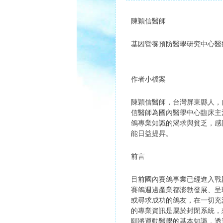
陳穎信醫師
基因營養預防醫學研究中心醫
作者小檔案
陳穎信醫師，台灣屏東縣人，
信醫師為國內醫學中心臨床主
鴿專業知識的渴求與貧乏，感
能日益提昇。
前言
目前國內賽鴿事業已經進入戰
賽鴿週邊產業都澎勃發展、呈
或尋求成功的鴿友，在一切充
的專業資訊是屬於封閉系統，
願將運動醫學的基本知識，透