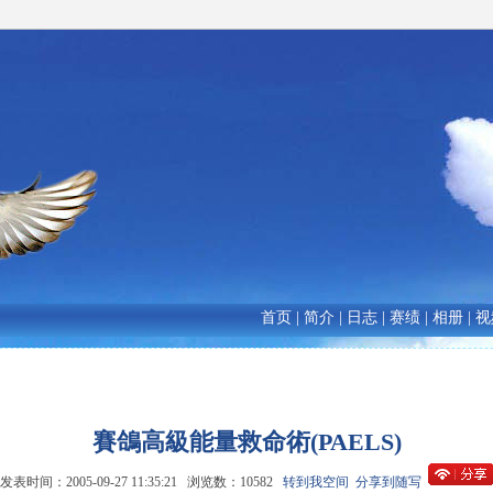
首页
|
简介
|
日志
|
赛绩
|
相册
|
视
賽鴿高級能量救命術(PAELS)
发表时间：2005-09-27 11:35:21 浏览数：10582
转到我空间
分享到随写