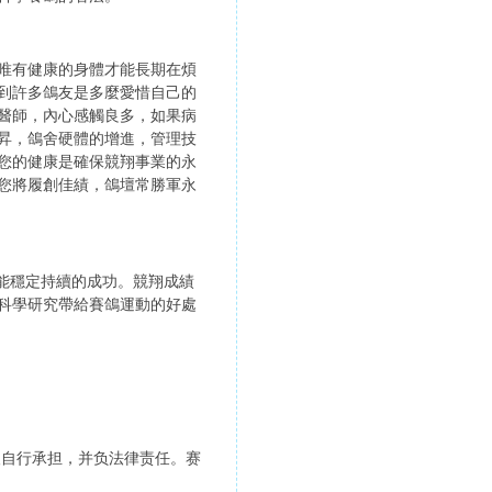
唯有健康的身體才能長期在煩
到許多鴿友是多麼愛惜自己的
醫師，內心感觸良多，如果病
昇，鴿舍硬體的增進，管理技
您的健康是確保競翔事業的永
您將履創佳績，鴿壇常勝軍永
才能穩定持續的成功。競翔成績
科學研究帶給賽鴿運動的好處
人自行承担，并负法律责任。赛