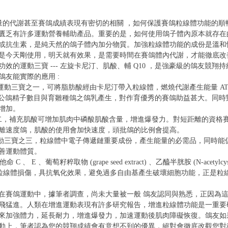
能量的代謝甚至賽鴿成績表現有密切的相關 ，如何保護賽鴿粒線體功能的
匱乏有許多運動營養輔助產品。重要的是，如何使用鴿子體內原本就存在
或抗生素，是純天然的鴿子體內加分物質。加強粒線體功能的成份是溫和
是今天剛使用，明天就有效果，是需要時間在賽鴿體內代謝，才能徹底改
效的運動三寶 --- 左旋卡尼汀、肌酸、輔 Q10 ，是強豪級的鴿友競翔
友能實際的應用 :
rnitine): 運動三寶之一，可將脂肪酸經由卡尼汀帶入粒線體，燃燒代謝產生能量
增加公鴿精子數目與育雛種鴿之鴿乳產生，對作育優秀的賽鴿助益甚大。同
增加。
: 運動三寶之二，補充肌酸可增加肌肉中磷酸肌酸含量，增進爆發力。對短距離的
離速度鴿，肌酸的使用會加快速度，頭批鴿的比例會提高。
e Q10) ：運動三寶之三，粒線體中電子傳遞鏈重要成份，產生能量的必需品，
善運動體質。
維他命 C 、 E 、葡萄籽粹取物 (grape seed extract) 、乙醯半胱胺 (N-acetylcyste
e) 等 , 防止粒線體損傷，具抗氧化效果，避免過多自由基產生破壞細胞功能，正
在賽鴿運動中，據筆者調查，尚未大量被一般 鴿友認同與熟悉，正因為
飛猛進。人類在增進運動表現有許多研究報告，增進粒線體功能是一重要
來加強體力，延長耐力，增進爆發力，加速運動後肌肉障礙恢復。鴿友如
動上，筆者認為您的競翔成績會有意想不到的優異，絕對會徹底改觀您對