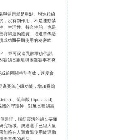
順暢與健康就是重點。增進粒線
的，沒有副作用，不是運動禁
性、生理性、持久性的，也是
善賽鴿運動體質，增進賽鴿活
持續成功而長期使用的秘密武
 ATP ，並可促進乳酸堆積代謝。
時對賽鴿長距離與困難賽事有突
資格賽或前兩關特別有效，速度會
同時能促進賽鴿心臟功能，增加賽鴿
ine) 、硫辛酸 (lipoic acid),
是粒線體的守護神，對延長種鴿壽
這個道理，腦筋靈活的鴿友要懂
研究領域。奧運選手已經大量
果能將在人類實際使用於運動
科學養鴿的看法。