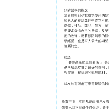
預防醫學的觀念
筆者觀察到少數成功使翔的鴿
瑣累人的賽鴿競翔中屹立不搖
愛鴿，補品、藥品、偏方、祕
患能多愛惜自己的身體，及早
術的改進，應將預防醫學的觀
續經營，也是家人最大的期望
遠屬於您。
結語
「 賽鴿高級能量救命術 」
是考驗鴿友實力最好的證明，
與震憾，祝福您的競翔順利，
鴿友如有興趣可來電陳穎信醫師 0
免责声明：本网凡是由用户发
鸽资讯网不提供任何保证，并