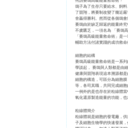
何謂賽鴿高級能量救命術 ?
鴿子為了生存只要給水、飼料、陽光、
了競翔，將賽制改變了幾近嚴
舍贏得勝利。然而從各個鴿會
賽鴿由於缺乏歸返的能量終究
不虞匱乏，一項名為 「賽鴿高級能量救
「賽鴿高級能量救命術」是一
輔助方法付諸實踐的成功救命
細胞的結構
賽鴿高級能量救命術是一系列
學談起， 賽鴿與人類都是由
健康與競翔表現追本溯源都是
細胞的構造，可區分為細胞膜
等，各司其職，共同完成細胞的
一例外的是也存在於粒線體當中。粒線
氧化還原製造能量的功能，也
粒線體簡介
粒線體就是細胞的發電廠，供應
子及細胞生物學的快速發展，