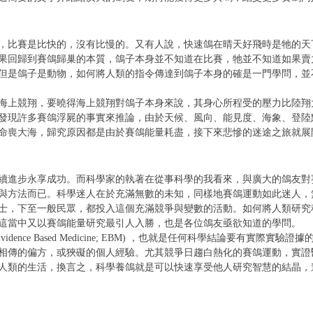
，比賽是比快的，沒有比慢的。又有人說，快速鴿在晴天好飛時是牠的天
果回歸到賽鴿歸巢的本質，鴿子本身並不知道在比賽，牠並不知道如果賣
但是鴿子是動物，如何將人類的指令傳達到鴿子本身的確是一門學問，並
海上競翔，要曉得海上競翔對鴿子本身來說，其身心所程受的壓力比陸翔
發現許多賽鴿浮屍的事實來推論，由於天候、風向、能見度、海象、登陸
命喪大海，歸究原因都是由於賽鴿能量耗盡，接下來悲慘的迷途之旅就展
續進步永享成功。而科學家的執著在從事科學的我看來，與廣大的鴿友對
與方法而已。科學迷人在於充滿無數的未知，同樣地賽鴿運動如此迷人，
士，下至一般民眾，都投入這個充滿競爭與變數的活動。如何將人類研究
這當中又以賽鴿能量研究最引人入勝，也是各位鴿友亟欲知道的學問。
dence Based Medicine; EBM) ，也就是任何科學結論要有實際實
相傳的偏方，或狹礙的個人經驗。尤其競爭日趨白熱化的賽鴿運動，實證
人類的生活，換言之，科學養鴿就是可以快速享受他人研究智慧的結晶，