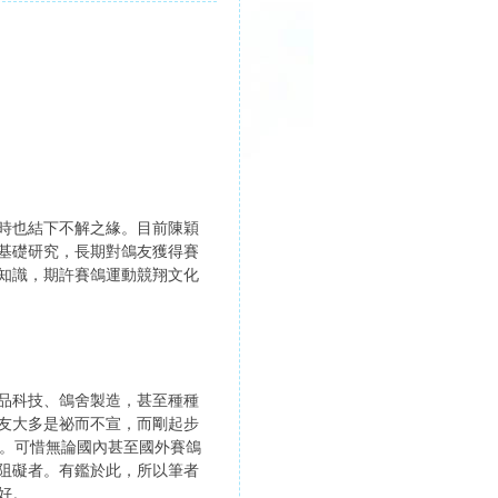
時也結下不解之緣。目前陳穎
基礎研究，長期對鴿友獲得賽
知識，期許賽鴿運動競翔文化
品科技、鴿舍製造，甚至種種
友大多是祕而不宣，而剛起步
 。可惜無論國內甚至國外賽鴿
阻礙者。有鑑於此，所以筆者
好。