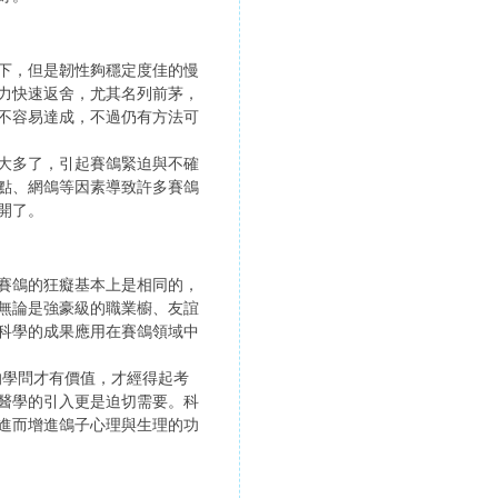
下，但是韌性夠穩定度佳的慢
力快速返舍，尤其名列前茅，
不容易達成，不過仍有方法可
大多了，引起賽鴿緊迫與不確
點、網鴿等因素導致許多賽鴿
開了。
賽鴿的狂癡基本上是相同的，
無論是強豪級的職業櫥、友誼
科學的成果應用在賽鴿領域中
驗證據的學問才有價值，才經得起考
醫學的引入更是迫切需要。科
進而增進鴿子心理與生理的功