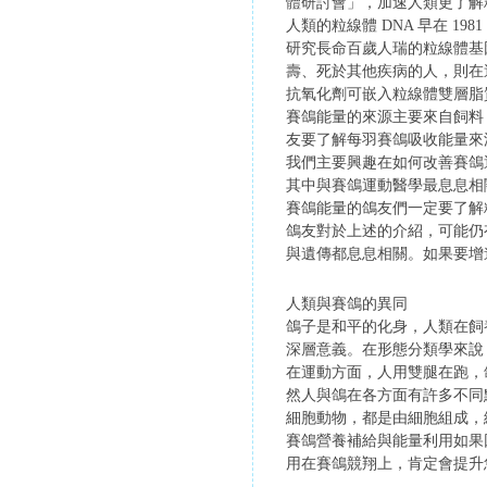
體研討會」，加速人類更了解
人類的粒線體 DNA 早在 19
研究長命百歲人瑞的粒線體基因，發
壽、死於其他疾病的人，則在
抗氧化劑可嵌入粒線體雙層脂
賽鴿能量的來源主要來自飼料
友要了解每羽賽鴿吸收能量來
我們主要興趣在如何改善賽鴿
其中與賽鴿運動醫學最息息相關莫過
賽鴿能量的鴿友們一定要了解
鴿友對於上述的介紹，可能仍
與遺傳都息息相關。如果要增
人類與賽鴿的異同
鴿子是和平的化身，人類在飼
深層意義。在形態分類學來說，
在運動方面，人用雙腿在跑，鴿
然人與鴿在各方面有許多不同
細胞動物，都是由細胞組成，
賽鴿營養補給與能量利用如果
用在賽鴿競翔上，肯定會提升