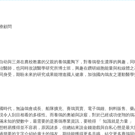
療顧問
自幼與三弟在農校教書的父親的養鴿薰陶下，對養鴿發生濃厚的興趣，同
治醫師，也同時攻讀醫學研究所博士班，興趣在鑽研細胞能量與粒線體之
同身受，期盼未來的研究成果能增進國人健康，加強國內鴿友之運動醫學
國時代，無論鴿會成長、船隊擴充、賽鴿買賣、電子鴿鐘、飼料販售、藥
現令人刮目相看的多樣性。而養鴿的奧祕與訣竅，對於已經成功使翔的鴿
滿未知的變數中，最需要的是賽鴿專業資訊，要曉得 「 知識就是力量 」
想輕易獲得並不容易，原因諸多，但總結來說金錢遊戲與自私心態是最大
過簡要的文字介紹給廣大的鴿友，期待能獲得更多共鳴，結交更多賽鴿同