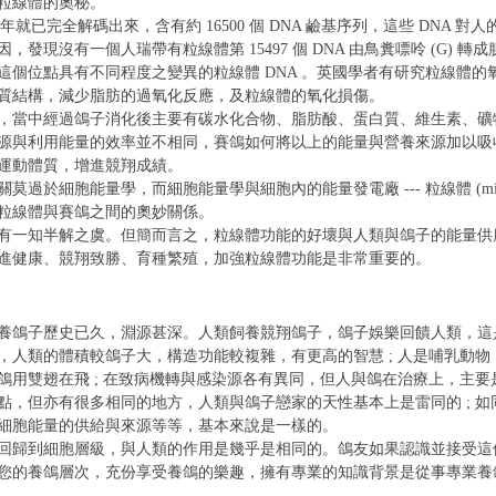
粒線體的奧秘。
81 年就已完全解碼出來，含有約 16500 個 DNA 鹼基序列，這些 DNA
現沒有一個人瑞帶有粒線體第 15497 個 DNA 由鳥糞嘌呤 (G) 轉成
這個位點具有不同程度之變異的粒線體 DNA 。英國學者有研究粒線體的
質結構，減少脂肪的過氧化反應，及粒線體的氧化損傷。
，當中經過鴿子消化後主要有碳水化合物、脂肪酸、蛋白質、維生素、礦
源與利用能量的效率並不相同，賽鴿如何將以上的能量與營養來源加以吸
運動體質，增進競翔成績。
於細胞能量學，而細胞能量學與細胞內的能量發電廠 --- 粒線體 (mitoch
粒線體與賽鴿之間的奧妙關係。
有一知半解之虞。但簡而言之，粒線體功能的好壞與人類與鴿子的能量供
進健康、競翔致勝、育種繁殖，加強粒線體功能是非常重要的。
養鴿子歷史已久，淵源甚深。人類飼養競翔鴿子，鴿子娛樂回饋人類，這
人類的體積較鴿子大，構造功能較複雜，有更高的智慧 ; 人是哺乳動物
用雙翅在飛 ; 在致病機轉與感染源各有異同，但人與鴿在治療上，主要是
點，但亦有很多相同的地方，人類與鴿子戀家的天性基本上是雷同的 ; 
細胞能量的供給與來源等等，基本來說是一樣的。
回歸到細胞層級，與人類的作用是幾乎是相同的。鴿友如果認識並接受這
您的養鴿層次，充份享受養鴿的樂趣，擁有專業的知識背景是從事專業養