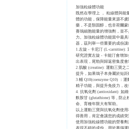
加強粒線體功能
既然在學理上 ， 粒線體與
體的功能，保障能量來源不虞
藥，不是類固醇，也非荷爾蒙
賽鴿細胞能量的增強劑，並不
力。加強粒線體功能當中最具功
器，茲列舉一些重要的成份讓鴿
1.左旋 - 卡尼汀 (L-ca
研究證實左旋 - 卡能汀會
出表現，尾勁與歸返密集度會
2.肌酸 (creatine)
提升，如果鴿子本身屬於短距
3.輔 Q10(coenzym
精子功能，與提升免疫力，改
4. 抗氧化劑 (antioxidant): 如
麩胺甘 (glutathion
命、育種年限大有幫助。
以上運動三寶與抗氧化劑使用
得善用，肯定會讓您的成績突
使用加強粒線體功能的營養劑
表現不錯的成份，用於賽鴿運