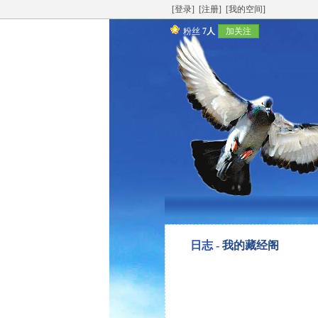
[登录]
[注册]
[我的空间]
粉丝
7人
加关注
日志 -
我的藏经阁