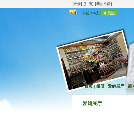
[登录]
[注册]
[我的空间]
粉丝
174人
加关注
首页
|
相册
|
爱鸽展厅
|
简
爱鸽展厅