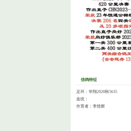
信鸽特征
足环：
华翔2020秋5635
血统：
作育者：
李惜辉