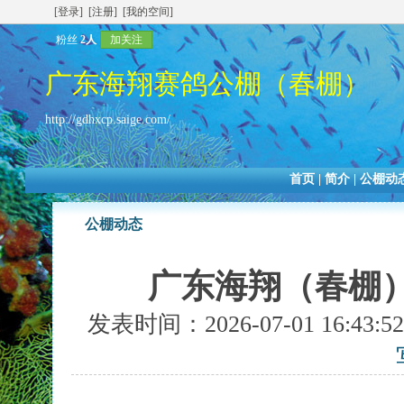
[登录]
[注册]
[我的空间]
粉丝
2人
加关注
广东海翔赛鸽公棚（春棚）
http://gdhxcp.saige.com/
首页
|
简介
|
公棚动
公棚动态
广东海翔（春棚）
发表时间：2026-07-01 16:4