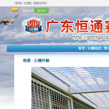
[登录]
[注册]
[我的空间]
粉丝
0人
加关注
首页
|
公棚动态
|
简
相册 -
公棚外貌