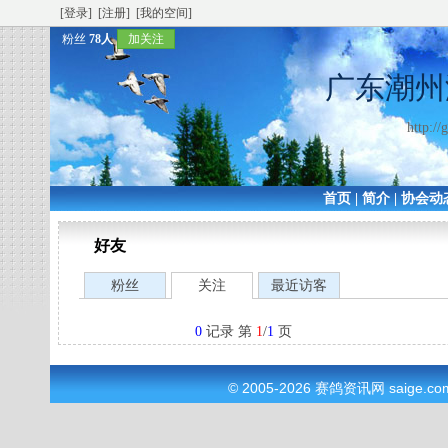
[登录]
[注册]
[我的空间]
粉丝
78人
加关注
广东潮州
http:/
首页
|
简介
|
协会动
好友
粉丝
关注
最近访客
0
记录 第
1
/
1
页
© 2005-2026
赛鸽资讯网
saige