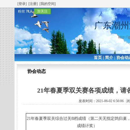
[登录]
[注册]
[我的空间]
粉丝
78人
加关注
广东潮州
http:/
首页
|
简介
|
协会动
协会动态
21年春夏季双关赛各项成绩，请各
发表时间：2021-06-02 6:56:06
21年春夏季双关综合过关B档成绩（第二关无指定鸽归巢
成绩计奖）