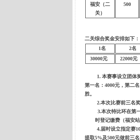
福安（二
500
关）
二关综合奖金安排如下：
1名
2名
30000元
22000元
1.
本赛事设立团体
第一名：
4000
元，第二名
胜。
2.
本次比赛前三名
3.
本次特比环在第
时登记缴费（福安
4.
届时设立指定赛
1
提取
5%
及
500
元做前三名