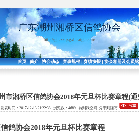
广东潮州湘桥区信鸽协会
http://gdczxqxgxh.saige.com/
首页
|
简介
|
协会动态
|
赛事规程
|
赛绩快报
|
协会相册及会员
州市湘桥区信鸽协会2018年元旦杯比赛章程(通
发表时间：2017-12-13 21:22:38 浏览数：4689
转到我空间
分享到随写
区信鸽协会
2018
年元旦杯比赛章程