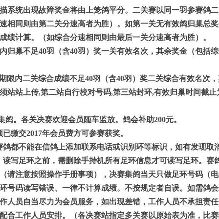
描系统出现故障奖金将由上笼鸽平分。二关赛以同一羽参赛鸽二
速相同则由第二关分速高者为胜）。如第一关无有效鸽归巢总奖
成绩计算。（如综合分速相同则由最后一关分速高者为胜）。
内归巢不足
40
羽（含
40
羽）奖一关有效名次，其余奖金（包括综
期限内二关综合成绩不足
40
羽（含
40
羽）奖二关综合有效名次，
站站上传,第二站自行校对号码,第三站封环,有效归巢时间截止为司
集鸽。各关决赛欢迎会员随车监放。鸽会补助
200
元。
须已缴交
2017
年会员费方可参赛获奖。
赛鸽都不能在信鸽上添加联系电话或识别环等标识，如有发现取
：读写足环之前，需删除手持机所有足环信息才可读写足环。赛
（请注意按照操作手册事项），决赛集鸽当天只做足环号码（电
环号码读写错误、一律不计算成绩。不按规定者自误。如需鸽会
作人员自当尽力为会员服务，如出现差错，工作人员不承担责任
配合工作人员安排。（各决赛站指定多关赛以原始表为准，比赛