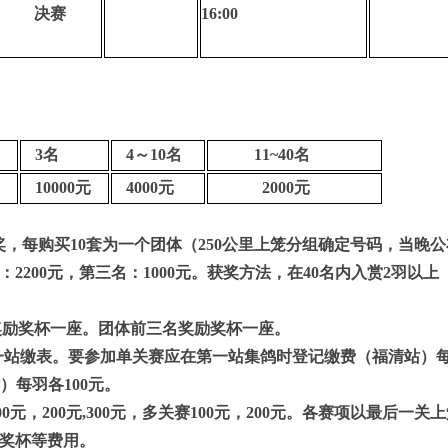
决赛
16:00
3名
4～10名
11~40名
10000元
4000元
2000元
奖，每购买
10
套为一个团体（
250
公里上笼分组确定号码，当晚公
：
2200
元，第三名：
1000
元。获奖方法，在
40
名内入赏
2
羽以上
奖励奖杯一座。团体前三名奖励奖杯一座。
一站缴表。要参加单关赛应在第一站集鸽时登记缴费（福清站）
站）每羽各
100
元。
00
元，
200
元,3
00
元，多关赛
100
元，
200
元。各赛项以最后一关上
奖杯等费用。