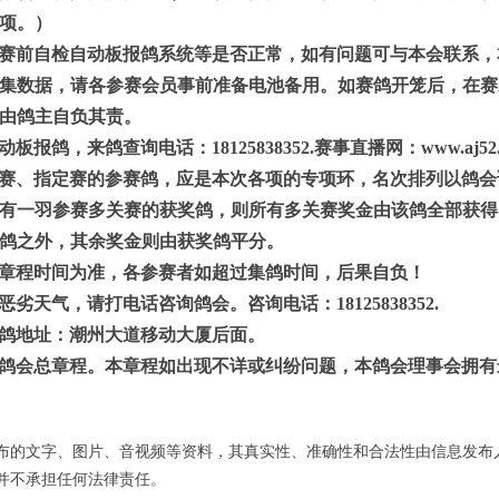
项。）
赛前自检自动板报鸽系统等是否正常，如有问题可与本会联系，
集数据，请各参赛会员事前准备电池备用。如赛鸽开笼后，在赛
由鸽主自负其责。
板报鸽，来鸽查询电话：18125838352
.
赛事直播网：
www.aj52
赛、指定赛的参赛鸽，应是本次各项的专项环，名次排列以鸽会
有一羽参赛多关赛的获奖鸽，则所有多关赛奖金由该鸽全部获得
鸽之外，其余奖金则由获奖鸽平分。
章程时间为准，各参赛者如超过集鸽时间，后果自负！
恶劣天气，请打电话咨询鸽会。咨询电话：
18125838352
.
鸽地址：潮州大道移动大厦后面。
鸽会总章程。本章程如出现不详或纠纷问题，本鸽会理事会拥有
布的文字、图片、音视频等资料，其真实性、准确性和合法性由信息发布
并不承担任何法律责任。