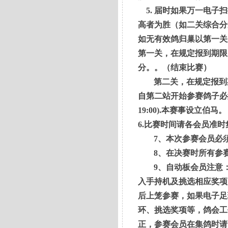
5.
届时如果万一电子扫
高者为胜（如二关综合分
如无有效鸽归巢以第一关
第一关，在规定报到期限
分。。（结束比赛）
第二关，在规定报到
自第二站开始参赛鸽子必须
19:00).本赛事设立伯马。
6.
比赛时间请各会员准时
7
、本次参赛会员必
8
、在决赛时所有参
9
、自动板会员注意
入手持机及挑选相应奖项
后上笼参赛，如果电子足
环、挑选奖项等，鸽会工
正，参赛会员在集鸽时请