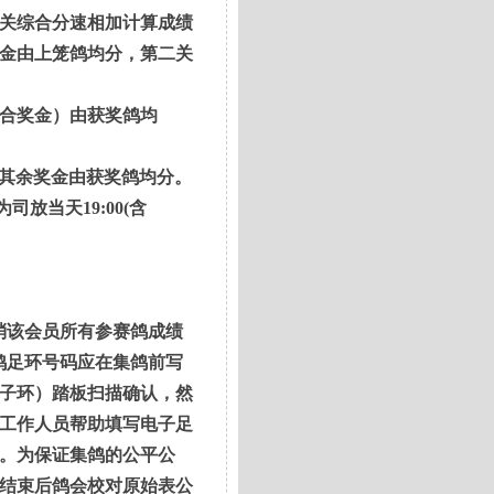
关综合分速相加计算成绩
金由上笼鸽均分，第二关
合奖金）由获奖鸽均
其余奖金由获奖鸽均分。
放当天19:00(含
消该会员所有参赛鸽成绩
鸽足环号码应在集鸽前写
子环）踏板扫描确认，然
工作人员帮助填写电子足
。为保证集鸽的公平公
结束后鸽会校对原始表公