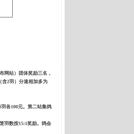
布网站）团体奖励三名，
（含
2
羽）分速相加多为
每羽各
100
元。第二站
集鸽
笼羽数按
15:1
奖励。鸽会