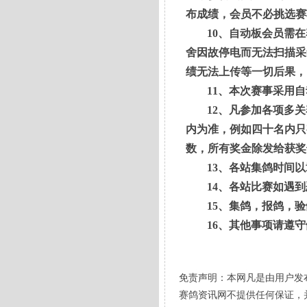
布成绩，会员不必挑选赛
10
、自动板会员需在
舍因故停电而无法扫描采
绩无法上传等一切后果，
11
、本次赛事采用自动
12
、凡参加各项多关
内为准，例如四十名内只
数，所有奖金除发给获奖
13
、各站集鸽时间以
14
、各站比赛如遇到
15
、集鸽，报鸽，验
16
、其他事项请遵守
免责声明：本网凡是由用户发
赛鸽资讯网不提供任何保证，