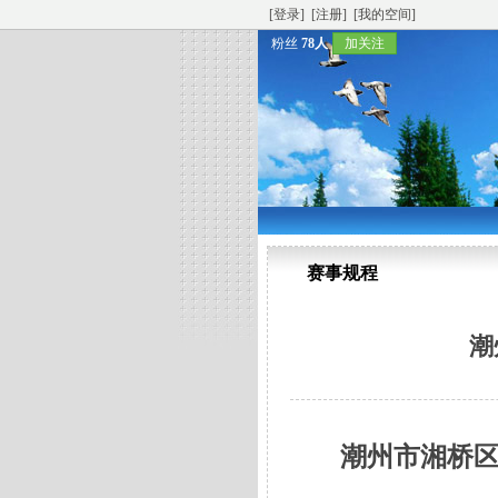
[登录]
[注册]
[我的空间]
粉丝
78人
加关注
赛事规程
潮
潮州市湘桥