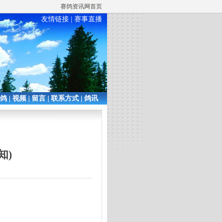
赛鸽资讯网首页
友情链接
|
赛事直播
铭鸽
|
视频
|
留言
|
联系方式
|
鸽讯
知)