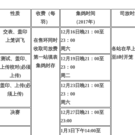
性质
收费（每
集鸽时间
司放时
羽）
（2017年）
交表、盖印
12月16日晚21：00至
上笼训飞
在售环同时
23：00
收取司放费
周六
各站在早上
第一站填表
至8时开笼
测试、盖印、
12月19日晚21：00至
集鸽封存
上传校对(必须
23：00
上传)
周二
盖印、上传(必
12月23日晚21：00至
须上传)
23：00
周六
决赛
12月27日晚21：00至
23:00
1月3日下午14:00至