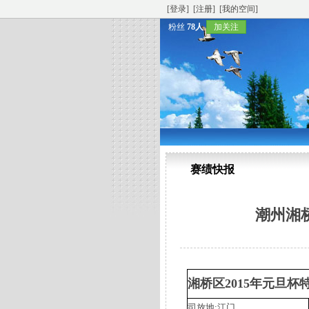
[登录]
[注册]
[我的空间]
粉丝
78人
加关注
赛绩快报
潮州湘
湘桥区2015年元旦杯
司放地:江门