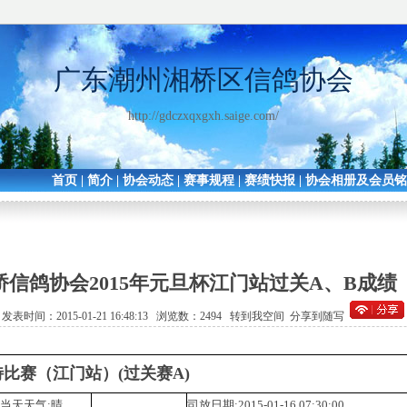
广东潮州湘桥区信鸽协会
http://gdczxqxgxh.saige.com/
首页
|
简介
|
协会动态
|
赛事规程
|
赛绩快报
|
协会相册及会员
桥信鸽协会2015年元旦杯江门站过关A、B成绩
发表时间：2015-01-21 16:48:13 浏览数：2494
转到我空间
分享到随写
特比赛（江门站）(过关赛A)
当天天气:晴
司放日期:2015-01-16 07:30:00