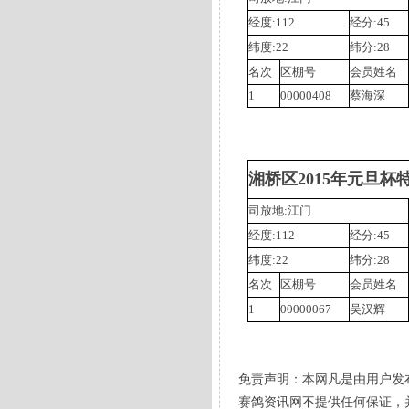
经度:112
经分:45
纬度:22
纬分:28
名次
区棚号
会员姓名
1
00000408
蔡海深
湘桥区2015年元旦杯
司放地:江门
经度:112
经分:45
纬度:22
纬分:28
名次
区棚号
会员姓名
1
00000067
吴汉辉
免责声明：本网凡是由用户发
赛鸽资讯网不提供任何保证，