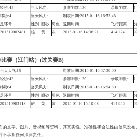
经秒:42
当天风向:
参赛羽数:120
录取羽数:
1
纬秒:4
当天风力:
制表日期:2015-01-16 16:53:48
足环号
性别
眼砂
羽色
返回时间
飞行距离
分
201519902481
雄
黄
灰
2015-01-16 14:36:21
414.274
9
特比赛（江门站）(过关赛B)
当天天气:晴
司放日期:2015-01-16 07:30:00
经秒:42
当天风向:
参赛羽数:120
录取羽数:
1
纬秒:4
当天风力:
制表日期:2015-01-16 16:54:50
足环号
性别
眼砂
羽色
返回时间
飞行距离
分
201519903118
雌
黄
灰
2015-01-16 15:10:08
414.956
9
布的文字、图片、音视频等资料，其真实性、准确性和合法性由信息发布
并不承担任何法律责任。