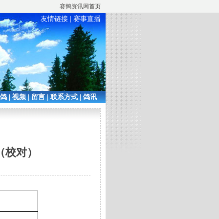
赛鸽资讯网首页
友情链接
|
赛事直播
铭鸽
|
视频
|
留言
|
联系方式
|
鸽讯
（校对）