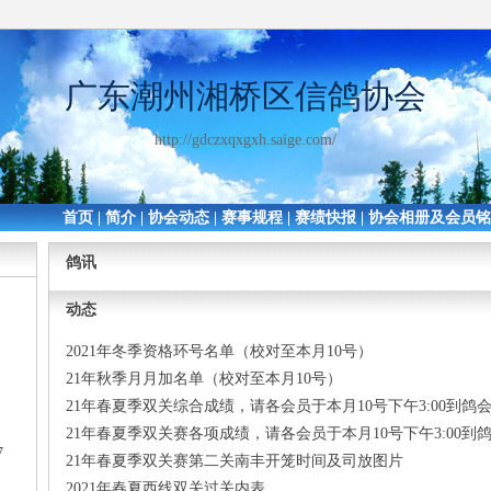
广东潮州湘桥区信鸽协会
http://gdczxqxgxh.saige.com/
首页
|
简介
|
协会动态
|
赛事规程
|
赛绩快报
|
协会相册及会员
鸽讯
动态
2021年冬季资格环号名单（校对至本月10号）
21年秋季月月加名单（校对至本月10号）
21年春夏季双关综合成绩，请各会员于本月10号下午3:00到鸽
21年春夏季双关赛各项成绩，请各会员于本月10号下午3:00到
7
21年春夏季双关赛第二关南丰开笼时间及司放图片
2021年春夏西线双关过关内表