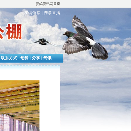
赛鸽资讯网首页
友情链接
|
赛事直播
|
联系方式
|
动静
|
分享
|
鸽讯