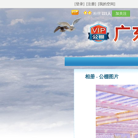
[登录]
[注册]
[我的空间]
粉丝
221人
加关注
相册 -
公棚图片