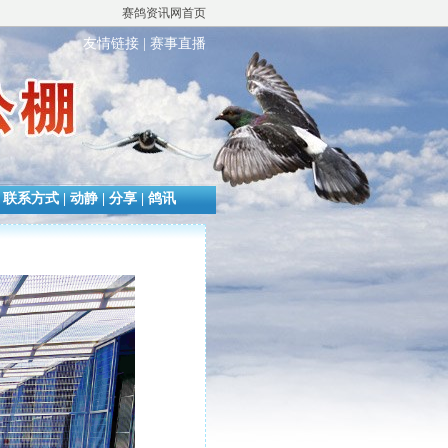
赛鸽资讯网首页
友情链接
|
赛事直播
|
联系方式
|
动静
|
分享
|
鸽讯