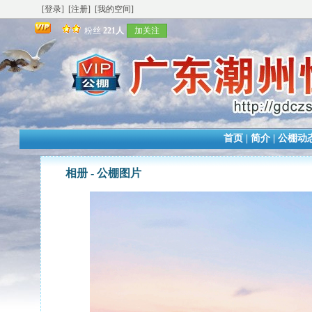
[登录]
[注册]
[我的空间]
粉丝
221人
加关注
首页
|
简介
|
公棚动
相册 -
公棚图片