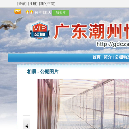
[登录]
[注册]
[我的空间]
粉丝
221人
加关注
首页
|
简介
|
公棚动
相册 -
公棚图片