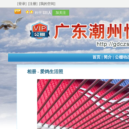
[登录]
[注册]
[我的空间]
粉丝
221人
加关注
首页
|
简介
|
公棚动
相册 -
爱鸽生活照