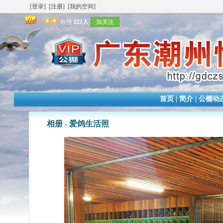
[登录]
[注册]
[我的空间]
粉丝
221人
加关注
首页
|
简介
|
公棚动
相册 -
爱鸽生活照