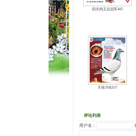
四关鸽王总冠军485
天禧39名037
评论列表
用户名：