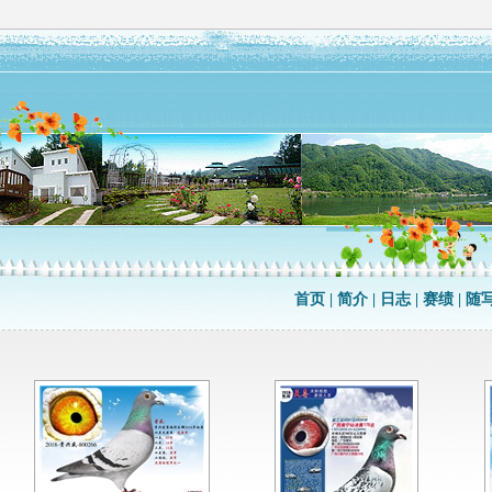
首页
|
简介
|
日志
|
赛绩
|
随