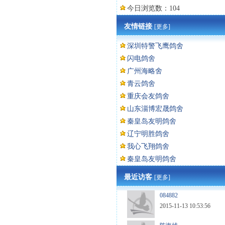
今日浏览数：104
友情链接
[更多]
深圳特警飞鹰鸽舍
闪电鸽舍
广州海略舍
青云鸽舍
重庆会友鸽舍
山东淄博宏晟鸽舍
秦皇岛友明鸽舍
辽宁明胜鸽舍
我心飞翔鸽舍
秦皇岛友明鸽舍
最近访客
[更多]
084882
2015-11-13 10:53:56