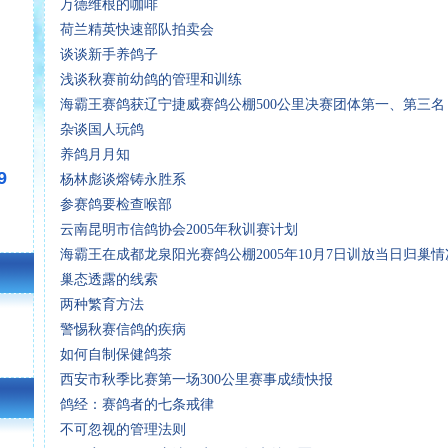
万德维根的咖啡
荷兰精英快速部队拍卖会
谈谈新手养鸽子
浅谈秋赛前幼鸽的管理和训练
海霸王赛鸽获辽宁捷威赛鸽公棚500公里决赛团体第一、第三名
杂谈国人玩鸽
养鸽月月知
9
杨林彪谈熔铸永胜系
参赛鸽要检查喉部
云南昆明市信鸽协会2005年秋训赛计划
海霸王在成都龙泉阳光赛鸽公棚2005年10月7日训放当日归巢情
巢态透露的线索
两种繁育方法
警惕秋赛信鸽的疾病
如何自制保健鸽茶
西安市秋季比赛第一场300公里赛事成绩快报
鸽经：赛鸽者的七条戒律
不可忽视的管理法则