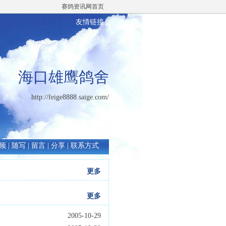
赛鸽资讯网首页
友情链接
海口雄鹰鸽舍
http://feige8888.saige.com/
频
|
随写
|
留言
|
分享
|
联系方式
更多
更多
2005-10-29