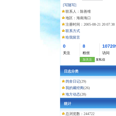
[写随写]
联系人：
陈善维
地区：
海南海口
注册时间：
2005-08-21 20:07:38
联系方式
给我留言
0
8
10720
关注
粉丝
访问
加关注
发私信
日志分类
鸽舍日记
(29)
我的藏经阁
(26)
地方动态
(28)
统计
总浏览数：244722