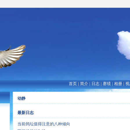
首页
|
简介
|
日志
|
赛绩
|
相册
|
视
动静
最新日志
当前鸽坛值得注意的八种倾向