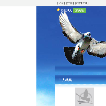
[登录]
[注册]
[我的空间]
粉丝
8人
加关注
主人档案