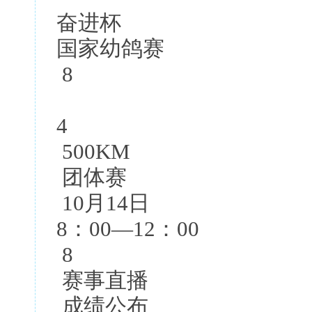
奋进杯
国家幼鸽赛
8
4
500KM
团体赛
10月14日
8：00—12：00
8
赛事直播
成绩公布