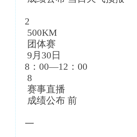
2
500KM
团体赛
9月30日
8：00—12：00
8
赛事直播
成绩公布 前
一