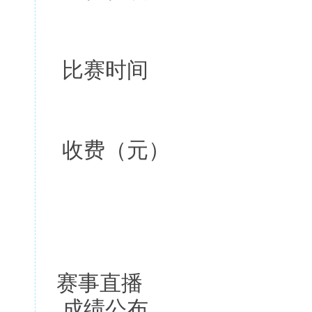
比赛时间
收费（元）
赛事直播
成绩公布