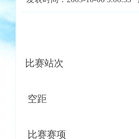
比赛站次
空距
比赛赛项