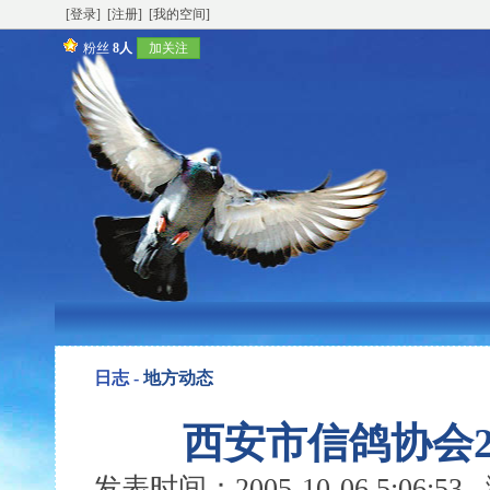
[登录]
[注册]
[我的空间]
粉丝
8人
加关注
日志 -
地方动态
西安市信鸽协会2
发表时间：2005-10-06 5:06: