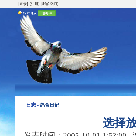
[登录]
[注册]
[我的空间]
粉丝
8人
加关注
日志 -
鸽舍日记
选择
发表时间：2005-10-01 1:53:0