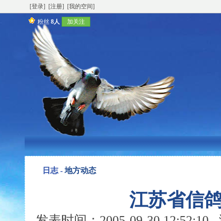
[登录]
[注册]
[我的空间]
粉丝
8人
加关注
日志 -
地方动态
江苏省信
发表时间：2005-09-30 12:52: