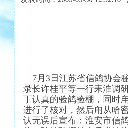
7月3日江苏省信鸽协会
录长许桂平等一行耒淮调研
丁认真的验鸽验棚，同时
进行了核对，然后甪从哈
认无误后宣布：淮安市信鸽