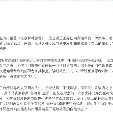
写出巨著《詹森育种原理》，应当说是国际信鸽竞翔界的一件大事。著
者，除了感念、感谢、感动之外，应当从中发现和提取属于自己的东西，
作初衷。
羽赛鸽送给名家鉴定，对方首先指着笼中一羽浅雨点雄鸽问我来历，我
反问名家，为何12羽赛鸽中首问这一羽？对方答曰：那羽雄的羽色象詹
次是知道詹森鸽的羽色有其特点。读过武先生的书，经过反复思考对比，
色，英文缩写为“BC”。
了台湾鸽界名人郑明吉先生。初次认识，不便深谈，但郑先生言谈语之中
9”，属于马克罗森斯“富流号”血系。但是在此之前，许多大陆（郑先生称“
鸽舍，其主流鸽系是来自郑先生鸽舍的詹森红绛鸽，而且，输出的种鸽及赛
。不过郑明吉先生几乎没有提及“天外天”和那些红袍战将，郑先生目前对于
绛羽色种鸽的能力与作用呈墙里开花墙外香的自然状态？