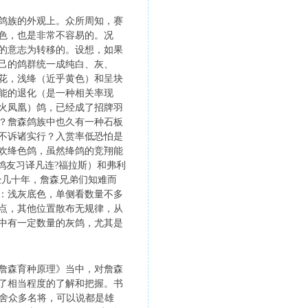
鸽族的外观上。众所周知，赛
色，也是非常不容易的。况
的意志为转移的。设想，如果
己的鸽群统一成纯白、灰、
花，浅绛（近乎黄色）和呈块
能的退化（是一种相关率现
火凤凰）鸽，已经成了招牌羽
？詹森鸽族中也久有一种石板
不诉诸实行？入赏率低恐怕是
欢绛色鸽，虽然绛鸽的竞翔能
鸽友习译凡连?福拉斯）和弗利
经几十年，詹森兄弟们知难而
：浅灰底色，单侧看数量不多
点，其他位置散布无规律，从
中有一定数量的灰鸽，尤其是
詹森育种原理》当中，对詹森
了相当程度的了解和把握。书
鸽舍众多名将，可以说都是雄