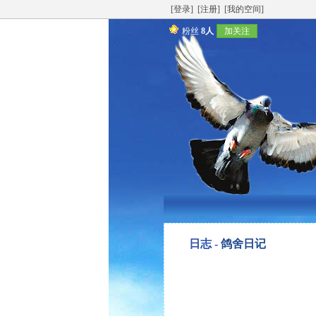
[登录]
[注册]
[我的空间]
粉丝
8人
加关注
日志 -
鸽舍日记