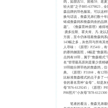
鸽，如朋吉51、斑格59、老麦
轻火箭”之子B85-6379
森品牌的羽色服装。可以这样
换句话说，詹森兄弟们数十年
铸成詹森鸽和詹森鸽舍的品牌
题”。《詹森育种原理》难得
·龚多拉斯、霍夫肯、凡·龙
方面，至今仍体现着詹森鸽系
143幅之多，灰色羽与所有
人寻味：《原理》P254①，
的赛鸽侧面照，6幅是“詹森雨
点鸽有18羽，属于“詹森模式
名“管理最高原则是量少质精
10羽能分辨羽色的詹森鸽，
典。《原理》P318④，有1
比标准詹森模式的点子多了一
舍的著名育种“金母”，却是
母”B76-6129245；《原
P86照片“小灰母”B78-61
笔者的看法，詹森兄弟最终