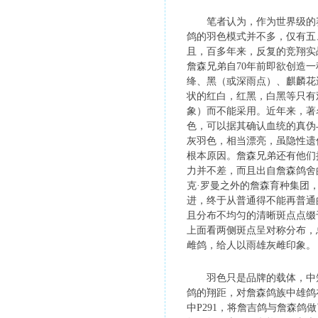
笔者认为，作为世界级的赛
鸽的羽色模式并不多，仅有五
且，百多年来，反复的竞翔实
詹森兄弟自70年前即欲创造
绛、黑（或深雨点）、麒麟花
状的红白，红黑，白黑等只有
象）而不能采用。近年来，著
色，可以据其确认血统的真伪
灰羽色，相当漂亮，虽隐性遗
根本原因。詹森兄弟还有他们
力并不差，而且出自詹森鸽舍
克·罗曼之外的詹森育种集团
进，终于从普通得不能再普通
且分布不均匀的清晰斑点点缀
上面看两侧斑点呈对称分布，
雌鸽，给人以雨雄灰雌印象
羽色只是品牌的载体，中短
鸽的翔距，对詹森鸽族中雄鸽
中P291，将詹吉鸽与詹森