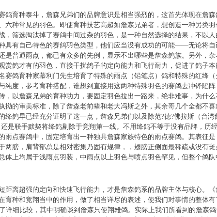
鸽育种泰斗，詹森兄弟们的品牌意识是相当强烈的，这首先体现在詹森
、六种常见的羽色。即使育种技艺高超如詹森兄弟者，想创造一种另类羽
战，筛选淘汰掉了赛鸽中间过杂的羽色，是一种自然选择的结果，不以人
一种具有自己特色的赛鸽羽色类型，他们应当没有成功的可能——无论将自
还是普通雨点，都已有众多的先例，显示不出哪些是詹森鸽族。另外，杂
观赏鸽才有的羽色，直接干扰鸽子的定向能力和飞行耐力，促进了鸽子本
名赛鸽育种家慕利门先生培育了特殊的雨点（铅笔点）鸽和特殊的红绛（
与纯度，参考育种搭配，谁想到直接用这两种特殊羽色的赛鸽去冲锋陷阵
传，以詹森兄弟的育种功力，要固定羽色拉出一路来，绝非难事，为什么
执拗的审美标准，除了詹森老前辈和老大冯斯之外，其余哥几个全都不喜
的绛鸽早已经充分证明了这一点，詹森兄弟们以及除范?德?佛拉斯（台湾
，还是联手默契将绛鸽剔除于竞翔第一线。不用绛鸽不等于没有品牌，历
的雨点赛鸽中，固定培育出一种独具詹森家族特色的雨点赛鸽。其表征是
于两膀，肩背部总是相对密集乃固有规律，，翅膀正侧面最稀疏或没有斑
总体上均属于浅雨点羽装，中雨点以上羽色与喷点羽色罕见，但整个鸽队
。
距离超强的定向和快速飞行能力，才是詹森鸽系的品牌主体与核心。《
在育种和竞翔当中的作用，做了相当详尽的表述，使我们对事情的整体有
鸽做了详细比较，其中明确谈到詹森只使翔雄鸽。实际上我们所看到的詹森