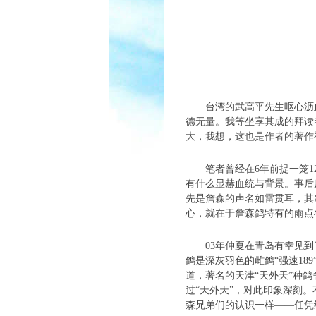
台湾的武高平先生呕心沥血
德无量。我等坐享其成的拜读
大，我想，这也是作者的著
笔者曾经在6年前提一笼12
有什么显赫血统与背景。事后
先是詹森的声名如雷贯耳，其
心，就在于詹森鸽特有的雨点羽
03年仲夏在青岛有幸见到
鸽是深灰羽色的雌鸽“强速18
道，著名的天津“天外天”种
过“天外天”，对此印象深刻
森兄弟们的认识一样——任凭