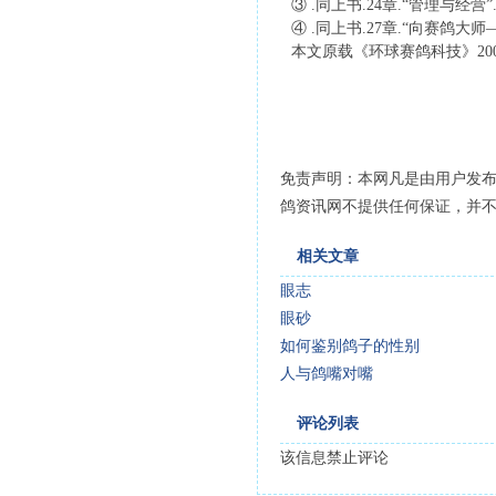
③ .同上书.24章.“管理与经营”
④ .同上书.27章.“向赛鸽大
本文原载《环球赛鸽科技》20
免责声明：本网凡是由用户发
鸽资讯网不提供任何保证，并
相关文章
眼志
眼砂
如何鉴别鸽子的性别
人与鸽嘴对嘴
评论列表
该信息禁止评论