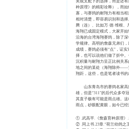
美观支配下的选择，而是还有
种原理》的精彩诠释），而始
寡，与赛鸽的耐翔力有相当程
相对清楚，即容易识别和选择
腾（连）、比如万·德·维根
海翔已成固定模式，大家开始
沿海的台湾海翔赛鸽，除了深
学规律。高明的詹森兄弟们，
成绩，赛鸽必须有“点”，证
择，也可以说他们做了折中。
沉积量与耐翔力呈正比例关系
地之间的某处（海翔除外——
翔距，这些，也是笔者读书
山东青岛市的赛鸽名家高赐德
雄，但是“311”的后代众多
其直子极有可能是雨点雄。这
雨点，砂眼配黄眼，如今已经
① .武高平.《詹森育种原理》.
② .同上书.23章.“荷兰幼鸽