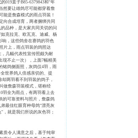
直子B85-6379843和“年
话，当然要让雄鸽尽可能都穿着詹
可能是詹森模式的雨点羽装！
定向合成培育，两者捆绑共同
飞的品种，是大家共同关切的问
譬如克拉克、欧瓦克、迪威、杨
影响，这些鸽舍在赛鸽的羽色
照片上，雨点羽装的鸽照达
性，几幅代表性宣传照颇为耐
中出现不止一次），上面7幅精美
一的铭鸽侧面照，灰鸽仅4羽，雨
幅令全世界鸽人倍感亲切的、提
，除却两羽看不到羽装的鸽子，
叫做詹森羽装模式，堪称经
10羽全为雨点，有两羽看上去
供的可靠资料与照片，詹森鸽
兄弟最佳红眼育种母鸽“漂亮灰
“兰色”，就是我们所说的灰色羽；
素质令人满意之后，基于纯审