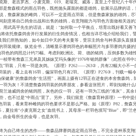
克斯、老吉罗杰、小麦克斯、019、老瑞克、威洛，直至上个世纪八十年代的019
823，全部是詹森模式的雨点羽色，既然抛头露面的都是雄鸽，欲展示品牌的
说，詹森家族的雌鸽，可以不一定是雨点羽装，但是詹森家族的雄鸽，尽
间刻意将自己鸽舍出战和出售的雄鸽，在竞翔能力与羽色方面做相关连的
。用武高平先生的话说，就是：“如何取一个平衡点，培育出既好看又善
地将依托詹森鸽舍并行发展的衍生鸽舍情况，也相当详尽地介绍给我们，
以及我们所熟知的，如今如日中天的考夫曼等，受宗主鸽舍与种系源头直接
的羽装规律。纵览全书，清晰显示赛鸽羽色的单幅照片与多羽赛鸽共摄的
其他羽色的鸽照总计约75幅。考虑到欧洲比、荷、德的铭鸽，压倒多数为雄
有一桢带有詹森三兄弟及其姊妹艾玛头像的“1976年铭鸽群像”（此照在书
点”羽装，只有一羽是灰鸽。《原理》P262——263②，共有22幅大小不
”羽装的，看上去有16羽，偏深羽色只有2羽。《原理》P276③，刊载一
确保健康”的詹森鸽舍“生活照”，画面上摄有12羽正在进食的本舍詹森鸽
仅一羽为灰！不清楚詹森鸽羽装的鸽界朋友，参看这张照片，即刻知晓什么
2羽荷兰迪威鸽舍的铭鸽照，灰色的仅一羽，还有一羽为三线的“准灰”，其余
些，也不过是“中雨点”罢了。另外，我们留意《詹森育种原理》一书中提
灰色羽装，看来育种雌鸽的羽色要求不是那么严格。如《原理》P82，詹森
理》P85，夏拉肯“小麦克斯之女”血统书上，其母亲一栏羽色填写“Blue”，即
21300，由金母所生的金母，也是灰羽。
为自己终生的杰作——詹森品牌赛鸽选定雨点羽色，不完全是种系竞翔