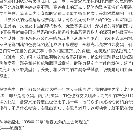
自然选择的成分与比例在内。这一点，与詹森兄弟执拗的保留绛羽色鸽参
终不允许绛羽色鸽参赛不同。赛鸽身上的斑点，是体内黑色素沉积在羽装
度的关联。笔者认为：赛鸽的定向归巢能力衡量尺度，是相对模糊的；但
。世界公认的远程超远程赛鸽品系，可以说无例外均为深羽色，即深雨点
、凡·王路易、戈登及中国的李梅龄系，无数事实证明，深羽色的赛鸽耐翔
转而搜寻诸如美国戈登系和大陆超远程老品系更具耐力的深羽色鸽做育种
色的以外，即使灰色羽装也是暗灰或者暗灰底色的雨点，显示色素沉积增
应当感觉到浅羽色赛鸽的竞翔成绩不够理想，全棚充斥亮灰羽装赛鸽，创
实它们有一定量的色素沉积，作为相应竞翔力的保证。在美观和实战距离之
一分斑点一分力呵！浅雨点羽装的詹森系列赛鸽，被全球竞翔界公认为适
的角度看，那是相辅相成和顺理成章的。耐翔力是定向本能的载体，落草
竞翔环境不够典型），丢失于相反方向的赛鸽微乎其微，说明是耐翔力而
的感想。
先生，多年前曾经说过这样一句耐人寻味的话：我的镇棚之宝，老祖宗级
夺冠者，却都是雨点鸽。雨点配灰鸽，羽色也有交叉现象，高先生的灰色31
样的配法，詹森兄弟肯定已经使用了几十年，他们众多雨点雄性铭鸽的母
流行，不是什么秘诀，实践出真知，实践是老师，这项功劳，就不记在
科学出版社.1998年.22章“詹森兄弟的过去与现在”.
之王——波西瓦”.