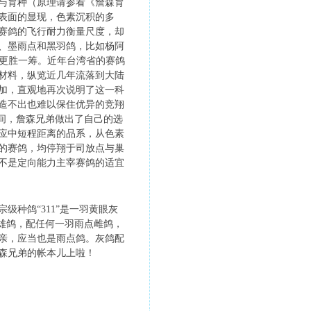
与育种（原理请参看《詹森育
表面的显现，色素沉积的多
赛鸽的飞行耐力衡量尺度，却
、墨雨点和黑羽鸽，比如杨阿
力更胜一筹。近年台湾省的赛鸽
材料，纵览近几年流落到大陆
加，直观地再次说明了这一科
造不出也难以保住优异的竞翔
间，詹森兄弟做出了自己的选
应中短程距离的品系，从色素
的赛鸽，均停翔于司放点与巢
不是定向能力主宰赛鸽的适宜
种鸽“311”是一羽黄眼灰
1雄鸽，配任何一羽雨点雌鸽，
亲，应当也是雨点鸽。灰鸽配
詹森兄弟的帐本儿上啦！