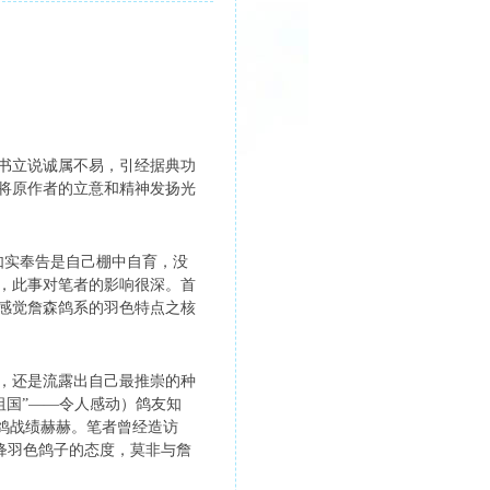
书立说诚属不易，引经据典功
将原作者的立意和精神发扬光
如实奉告是自己棚中自育，没
森，此事对笔者的影响很深。首
感觉詹森鸽系的羽色特点之核
，还是流露出自己最推崇的种
祖国”——令人感动）鸽友知
鸽战绩赫赫。笔者曾经造访
绛羽色鸽子的态度，莫非与詹