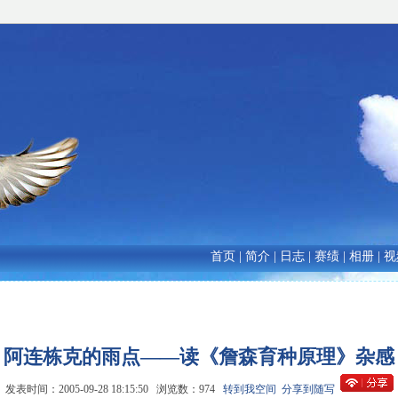
首页
|
简介
|
日志
|
赛绩
|
相册
|
视
阿连栋克的雨点——读《詹森育种原理》杂感
发表时间：2005-09-28 18:15:50 浏览数：974
转到我空间
分享到随写