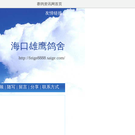
赛鸽资讯网首页
友情链接
海口雄鹰鸽舍
http://feige8888.saige.com/
频
|
随写
|
留言
|
分享
|
联系方式