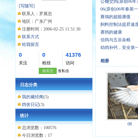
公棚交鸽(原创06年3
[写随写]
06(原创)06年春第一
联系人：
罗展忠
賽鴿的超能康復
地区：
广东广州
飼料控制法提昇速
注册时间：
2006-02-25 11:51:30
赛鸽的健康
联系方式
信鸽与五谷杂粮
给我留言
幼鸽补钙，安全第
0
0
41376
相册
关注
粉丝
访问
加关注
发私信
日志分类
我的藏经阁
(5)
鸽舍日记
(3)
统计
08
总浏览数：100576
今日浏览数：17