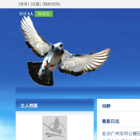
[登录]
[注册]
[我的空间]
粉丝
0人
加关注
主人档案
动静
最新日志
走访广州浩羽公棚冠