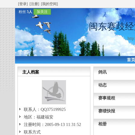
[登录]
[注册]
[我的空间]
粉丝
5人
加关注
闽东赛歧经
http
首
主人档案
鸽讯
动态
赛事规程
联系人：
QQ375199925
赛绩快报
地区：
福建福安
相册
注册时间：
2005-09-13 11:31:52
联系方式