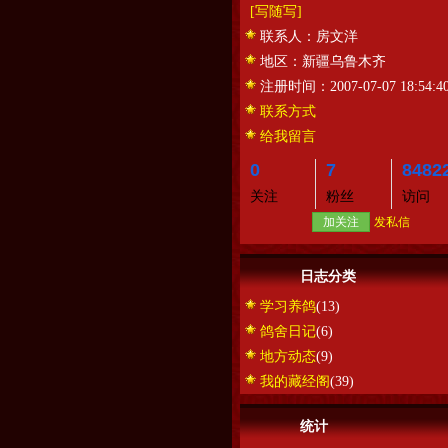
[写随写]
联系人：
房文洋
地区：
新疆乌鲁木齐
注册时间：
2007-07-07 18:54:4
联系方式
给我留言
0
7
8482
关注
粉丝
访问
加关注
发私信
日志分类
学习养鸽
(13)
鸽舍日记
(6)
地方动态
(9)
我的藏经阁
(39)
统计