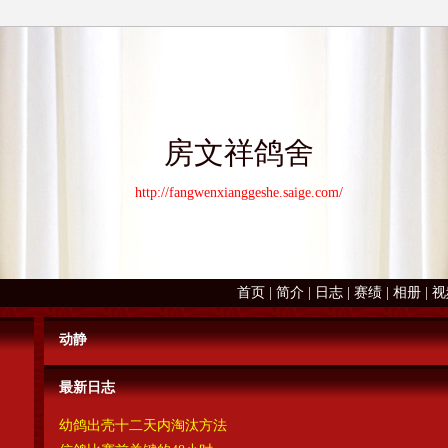
房文祥鸽舍
http://fangwenxianggeshe.saige.com/
首页
|
简介
|
日志
|
赛绩
|
相册
|
视
动静
最新日志
幼鸽出壳十二天内淘汰方法