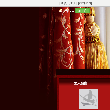
[登录]
[注册]
[我的空间]
粉丝
7人
加关注
主人档案