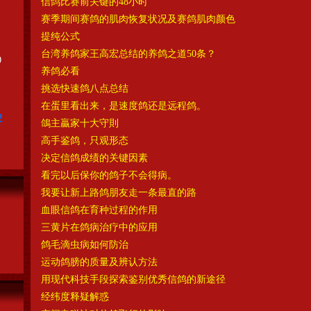
信鸽比赛前关键的48小时
赛季期间赛鸽的肌肉恢复状况及赛鸽肌肉颜色
提纯公式
台湾养鸽家王高宏总结的养鸽之道50条？
0
养鸽必看
挑选快速鸽八点总结
在蛋里看出来，是速度鸽还是远程鸽。
2
鴿主贏家十大守則
高手鉴鸽，只观形态
决定信鸽成绩的关键因素
看完以后保你的鸽子不会得病。
我要让新上路鸽朋友走一条最直的路
血眼信鸽在育种过程的作用
三黄片在鸽病治疗中的应用
鸽毛滴虫病如何防治
运动鸽膀的质量及辨认方法
用现代科技手段探索鉴别优秀信鸽的新途径
经纬度释疑解惑