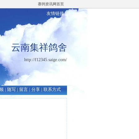
赛鸽资讯网首页
友情链接
云南集祥鸽舍
http://f12345.saige.com/
频
|
随写
|
留言
|
分享
|
联系方式