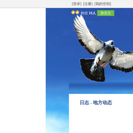
[登录]
[注册]
[我的空间]
粉丝
10人
加关注
日志 -
地方动态