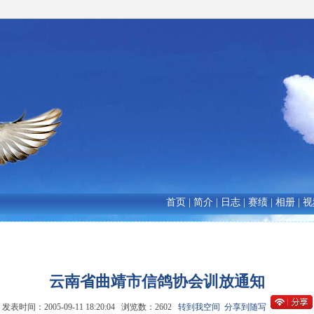
首页
|
简介
|
日志
|
赛绩
|
相册
|
视
云南省曲靖市信鸽协会训放通知
发表时间：2005-09-11 18:20:04 浏览数：2602
转到我空间
分享到随写