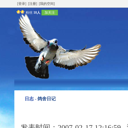
[登录]
[注册]
[我的空间]
粉丝
10人
加关注
日志 -
鸽舍日记
发表时间：2007-02-17 12:16: