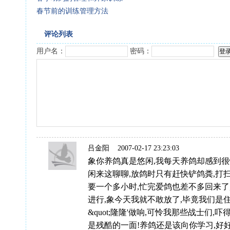
春节前的训练管理方法
评论列表
用户名：
密码：
吕金阳
2007-02-17 23:23:03
象你养鸽真是悠闲,我每天养鸽却感到很
闲来这聊聊,放鸽时只有赶快铲鸽粪,打扫
要一个多小时,忙完爱鸽也差不多回来了
进行,象今天我就不敢放了,毕竟我们是
&quot;隆隆'做响,可怜我那些战士们,
是残酷的一面!养鸽还是该向你学习,好