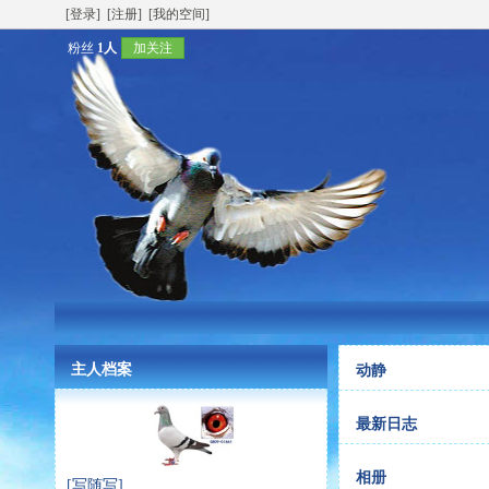
[登录]
[注册]
[我的空间]
粉丝
1人
加关注
主人档案
动静
最新日志
相册
[写随写]