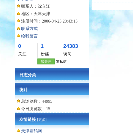
联系人：
沈立江
地区：
天津天津
注册时间：
2006-04-25 20:43:15
联系方式
给我留言
0
1
24383
关注
粉丝
访问
加关注
发私信
日志分类
统计
总浏览数：44995
今日浏览数：15
友情链接
[更多]
天津赛鸽网